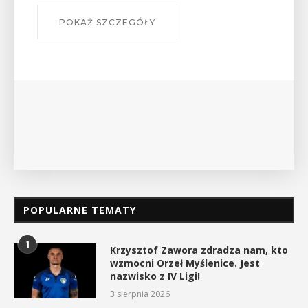
W środę 12 sierpnia o godz. 17 w Miejskiej
Bibliotece Publicznej w Myślenicach odbędzie się
wykład Mateusza Murzyna, przewodnika i prezesa
myślenickiego oddziału PTTK Lubomir. ...
POKAŻ SZCZEGÓŁY
POPULARNE TEMATY
1
Krzysztof Zawora zdradza nam, kto
wzmocni Orzeł Myślenice. Jest
nazwisko z IV Ligi!
3 sierpnia 2026