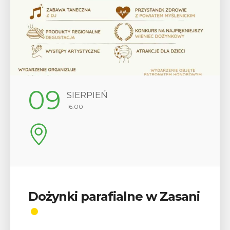
12
SIERPIEŃ
17:00
Wykład „Jak zdobyć
odznaki na myślenickich
szlakach?”