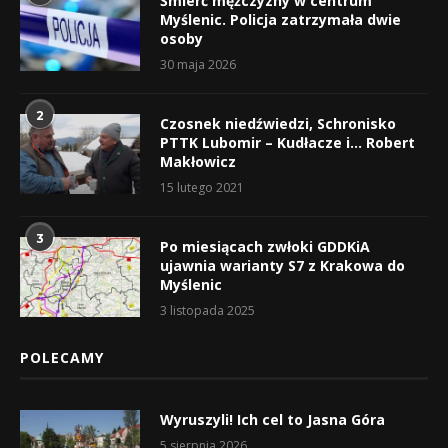
Śmierć mężczyzny w centrum
Myślenic. Policja zatrzymała dwie
osoby
30 maja 2026
2
Czosnek niedźwiedzi, Schronisko
PTTK Lubomir – Kudłacze i… Robert
Makłowicz
15 lutego 2021
3
Po miesiącach zwłoki GDDKiA
ujawnia warianty S7 z Krakowa do
Myślenic
3 listopada 2025
POLECAMY
Wyruszyli! Ich cel to Jasna Góra
5 sierpnia 2026