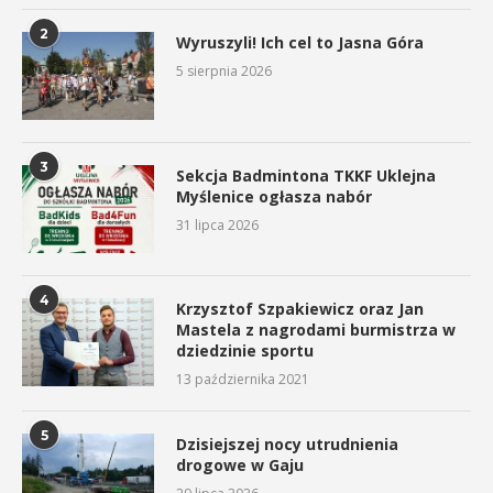
2
Wyruszyli! Ich cel to Jasna Góra
5 sierpnia 2026
3
Sekcja Badmintona TKKF Uklejna
Myślenice ogłasza nabór
31 lipca 2026
4
Krzysztof Szpakiewicz oraz Jan
Mastela z nagrodami burmistrza w
dziedzinie sportu
13 października 2021
5
Dzisiejszej nocy utrudnienia
drogowe w Gaju