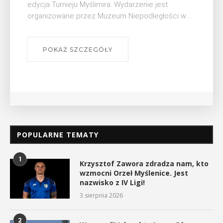
Bibliotece Publicznej w Myślenicach odbędzie się
..
wykład Mateusza Murzyna, przewodnika i prezesa
myślenickiego oddziału PTTK Lubomir. ...
POKAŻ SZCZEGÓŁY
POPULARNE TEMATY
1
Krzysztof Zawora zdradza nam, kto
wzmocni Orzeł Myślenice. Jest
nazwisko z IV Ligi!
3 sierpnia 2026
2