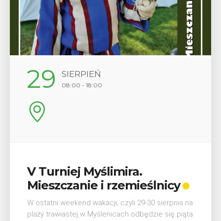
12
SIERPIEŃ
17:00
Wykład „Jak zdobyć
odznaki na myślenickich
szlakach?”
 na
ta
W środę 12 sierpnia o godz. 17 w Miejskiej