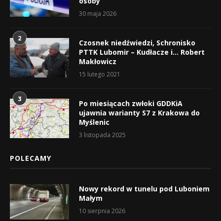
osoby
30 maja 2026
2
Czosnek niedźwiedzi, Schronisko
PTTK Lubomir – Kudłacze i… Robert
Makłowicz
15 lutego 2021
3
Po miesiącach zwłoki GDDKiA
ujawnia warianty S7 z Krakowa do
Myślenic
3 listopada 2025
POLECAMY
Nowy rekord w tunelu pod Luboniem
Małym
10 sierpnia 2026