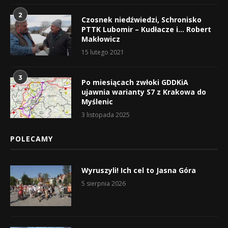
2
Czosnek niedźwiedzi, Schronisko
PTTK Lubomir – Kudłacze i… Robert
Makłowicz
15 lutego 2021
3
Po miesiącach zwłoki GDDKiA
ujawnia warianty S7 z Krakowa do
Myślenic
3 listopada 2025
POLECAMY
Wyruszyli! Ich cel to Jasna Góra
5 sierpnia 2026