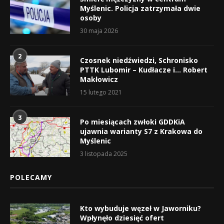
Myślenic. Policja zatrzymała dwie
osoby
30 maja 2026
2
Czosnek niedźwiedzi, Schronisko
PTTK Lubomir – Kudłacze i… Robert
Makłowicz
15 lutego 2021
3
Po miesiącach zwłoki GDDKiA
ujawnia warianty S7 z Krakowa do
Myślenic
3 listopada 2025
POLECAMY
Kto wybuduje węzeł w Jaworniku?
Wpłynęło dziesięć ofert