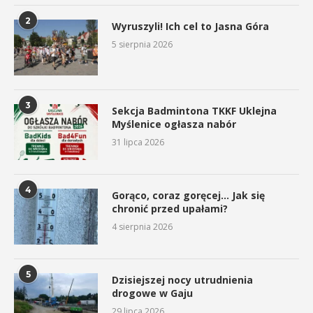
2
Wyruszyli! Ich cel to Jasna Góra
5 sierpnia 2026
3
Sekcja Badmintona TKKF Uklejna
Myślenice ogłasza nabór
31 lipca 2026
4
Gorąco, coraz goręcej… Jak się
chronić przed upałami?
4 sierpnia 2026
5
Dzisiejszej nocy utrudnienia
drogowe w Gaju
29 lipca 2026