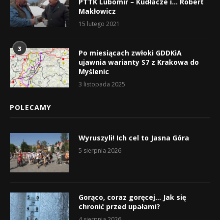
PTTK Lubomir – Kudłacze i… Robert
Makłowicz
15 lutego 2021
3
Po miesiącach zwłoki GDDKiA
ujawnia warianty S7 z Krakowa do
Myślenic
3 listopada 2025
POLECAMY
Wyruszyli! Ich cel to Jasna Góra
5 sierpnia 2026
Gorąco, coraz goręcej… Jak się
chronić przed upałami?
4 sierpnia 2026