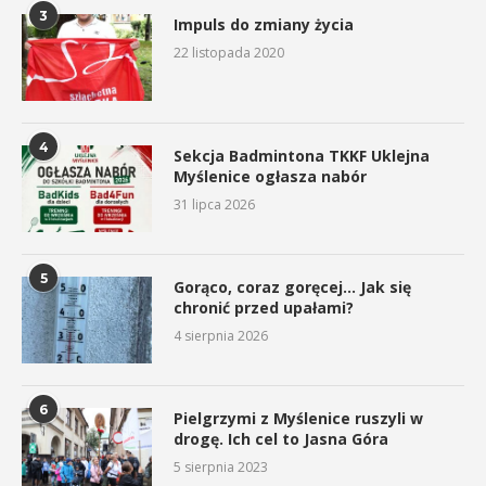
3
Impuls do zmiany życia
22 listopada 2020
4
Sekcja Badmintona TKKF Uklejna
Myślenice ogłasza nabór
31 lipca 2026
5
Gorąco, coraz goręcej… Jak się
chronić przed upałami?
4 sierpnia 2026
6
Pielgrzymi z Myślenice ruszyli w
drogę. Ich cel to Jasna Góra
5 sierpnia 2023