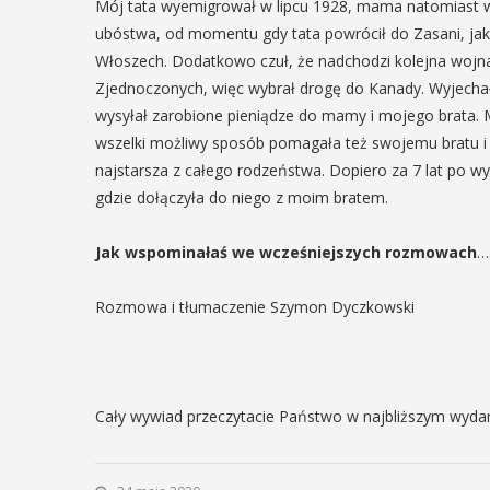
Mój tata wyemigrował w lipcu 1928, mama natomiast w 
29
ubóstwa, od momentu gdy tata powrócił do Zasani, jak
IPIEC
Włoszech. Dodatkowo czuł, że nadchodzi kolejna wojn
8:00 -
Zjednoczonych, więc wybrał drogę do Kanady. Wyjechał 
SIERPIEŃ
8:00
wysyłał zarobione pieniądze do mamy i mojego brata.
08:00 - 18:00
wszelki możliwy sposób pomagała też swojemu bratu i s
najstarsza z całego rodzeństwa. Dopiero za 7 lat po wyj
gdzie dołączyła do niego z moim bratem.
V Turniej
dzynarodowe
Myślimira.
Jak wspominałaś we wcześniejszych rozmowach
…
polskie
Mieszczanie
kania z
Rozmowa i tłumaczenie Szymon Dyczkowski
rzemieślnic
lorem
W ostatni weekend wakacji
ne Międzynarodowe
sierpnia w Myślenicach o
ie Spotkania z Folklorem
piąta edycja Turnieju Myśli
Cały wywiad przeczytacie Państwo w najbliższym wydan
ę w dniach 13–20 lipca.
Wydarzenie organizowane
orem festiwalu jest Gmina
Muzeum Niepodległości w
, wspierana przez Myślenicki