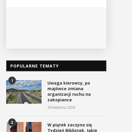
PO
POPULARNE TEMATY
1
Uwaga kierowcy, po
majówce zmiana
organizacji ruchu na
zakopiance
30 kwietnia 2026
2
W piątek zaczyna się
Tydzień Bibliotek. Jakie