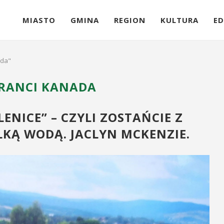
MIASTO
GMINA
REGION
KULTURA
ED
ada"
RANCI KANADA
ENICE” – CZYLI ZOSTAŃCIE Z
LKĄ WODĄ. JACLYN MCKENZIE.