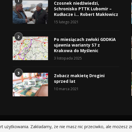
1
Czosnek niedźwiedzi,
Schronisko PTTK Lubomir –
Kudłacze i… Robert Makłowicz
15 lutego 2021
2
Po miesiącach zwłoki GDDKiA
ujawnia warianty S7 z
Krakowa do Myślenic
3 listopada 2025
3
Zobacz makietę Drogini
sprzed lat
10 marca 2021
@2019 - All Right Reserved.
rt użytkowania. Zakładamy, że nie masz nic przeciwko, ale możesz z