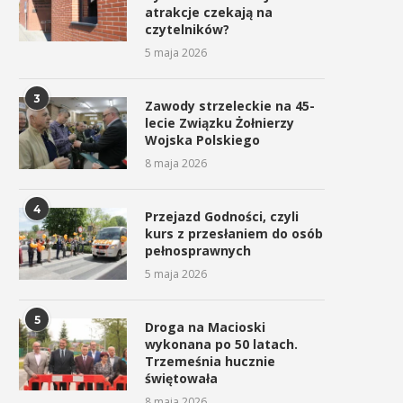
atrakcje czekają na
czytelników?
5 maja 2026
3
Zawody strzeleckie na 45-
lecie Związku Żołnierzy
Wojska Polskiego
8 maja 2026
4
Przejazd Godności, czyli
kurs z przesłaniem do osób
pełnosprawnych
5 maja 2026
5
Droga na Macioski
wykonana po 50 latach.
Trzemeśnia hucznie
świętowała
8 maja 2026