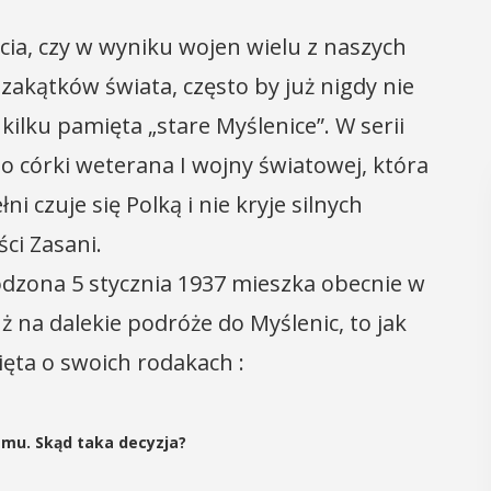
cia, czy w wyniku wojen wielu z naszych
zakątków świata, często by już nigdy nie
 kilku pamięta „stare Myślenice”. W serii
o córki weterana I wojny światowej, która
i czuje się Polką i nie kryje silnych
ci Zasani.
rodzona 5 stycznia 1937 mieszka obecnie w
już na dalekie podróże do Myślenic, to jak
ta o swoich rodakach :
emu. Skąd taka decyzja?