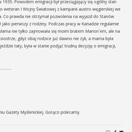
1935. Powodem emigracji był przeciągający się ogólny stan
15
o weteran I Wojny Światowej z kampanii austro-węgierskiej we
MAJ
a. Co prawda nie otrzymał pozwolenia na wyjazd do Stanów
17:00 - 23:00
jako pierwszy z rodziny. Podczas pracy w Kanadzie regularnie
 Mama nie tylko zajmowała się moim bratem Marion`em, ale na
iostrze, gdyż obaj rodzice już dawno nie żyli, a mama była
Noc Muzeów 2026
eździe taty, była w stanie podjąć trudną decyzję o emigracji,
W piątek 15 maja w Muzeum
………..
Niepodległości w Myślenicach
 i
odbędzie się doroczna Noc Muzeów.
y
Między godz. 17 a 23 na przybyłych
będą czekały różne atrakcje. Program ...
, czyli 29-30
dbędzie się
mira.
iu Gazety Myślenickiej. Gorąco polecamy.
POKAŻ SZCZEGÓŁY
 przez
 Myślenicach