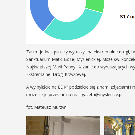
ię na ...
regionalizmy - małe ...
AŻ SZCZEGÓŁY
POKAŻ SZCZEGÓŁY
Zanim jednak pątnicy wyruszyli na ekstremalne drogi, 
Sanktuarium Matki Bożej Myślenickiej. Msze św. koncel
Najświętszej Marii Panny. Kazanie do wyruszających wyg
Ekstremalnej Drogi Krzyżowej.
A wy byliście na EDK? podzielcie się z nami zdjęciami i r
możecie je przesłać na mail gazeta@myslenice.pl
fot. Mateusz Murzyn