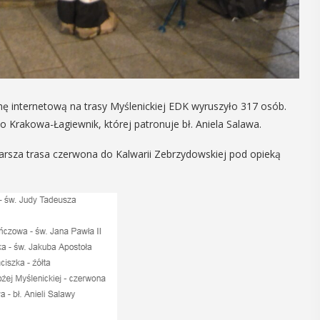
14
CZERWIEC
Cały dzień
VII
nę internetową na trasy Myślenickiej EDK wyruszyło 317 osób.
 Krakowa-Łagiewnik, której patronuje bł. Aniela Salawa.
ika
„Oddaj krew-
tarsza trasa czerwona do Kalwarii Zebrzydowskiej pod opieką
.
Uratuj życie”
W niedzielę 14 czerwca na plaży
y –
trawiastej na myślenickim Zarabiu
odbędzie się druga edycja wydarzenia
y”
"Oddaj krew-Uratuj życie" łączące akcję
krwiodawstwa ze zlotem samochodów
 w Miejskiej
pożarniczych. Organizatorami ...
yślenicach
VII tomu
iony -
POKAŻ SZCZEGÓŁY