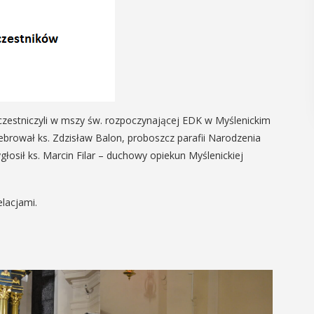
uczestniczyli w mszy św. rozpoczynającej EDK w Myślenickim
ebrował ks. Zdzisław Balon, proboszcz parafii Narodzenia
łosił ks. Marcin Filar – duchowy opiekun Myślenickiej
elacjami.