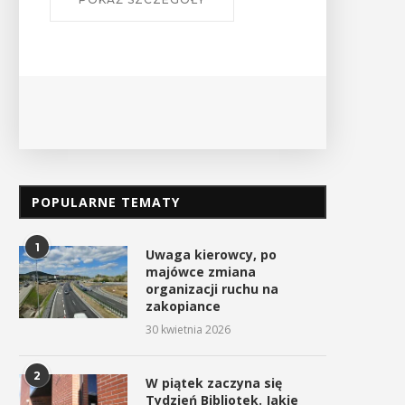
Ośrodek
PO
POPULARNE TEMATY
1
Uwaga kierowcy, po
majówce zmiana
organizacji ruchu na
zakopiance
30 kwietnia 2026
2
W piątek zaczyna się
Tydzień Bibliotek. Jakie