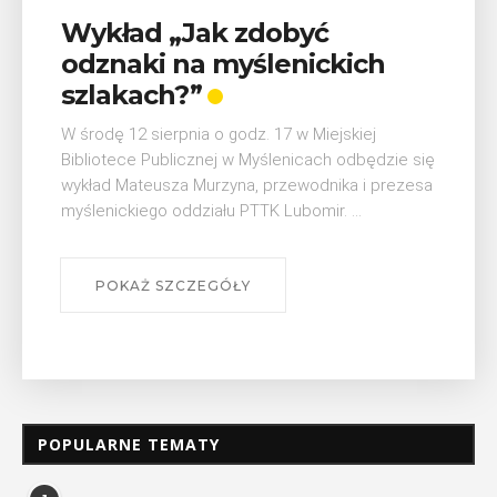
Wykład „Jak zdobyć
odznaki na myślenickich
szlakach?”
W środę 12 sierpnia o godz. 17 w Miejskiej
Bibliotece Publicznej w Myślenicach odbędzie się
wykład Mateusza Murzyna, przewodnika i prezesa
myślenickiego oddziału PTTK Lubomir. ...
POKAŻ SZCZEGÓŁY
POPULARNE TEMATY