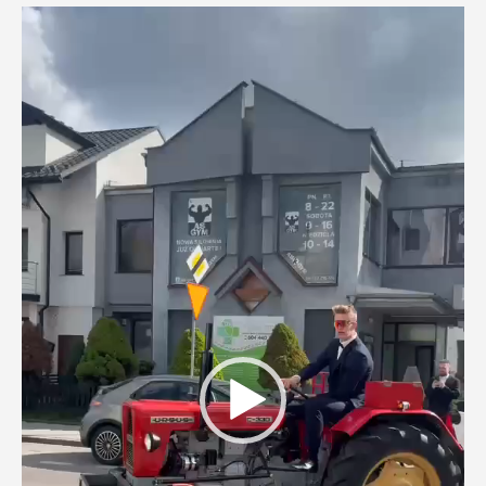
Odtwarzacz
video