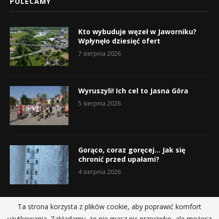
POLECAMY
Kto wybuduje węzeł w Jaworniku?
Wpłynęło dziesięć ofert
7 sierpnia 2026
Wyruszyli! Ich cel to Jasna Góra
5 sierpnia 2026
Gorąco, coraz goręcej… Jak się
chronić przed upałami?
4 sierpnia 2026
Ta strona korzysta z plików cookie, aby poprawić komfort
użytkowania. Zakładamy, że nie masz nic przeciwko, ale możesz