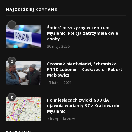
NAJCZĘŚCIEJ CZYTANE
1
Śmierć mężczyzny w centrum
Myślenic. Policja zatrzymała dwie
osoby
30 maja 2026
2
Czosnek niedźwiedzi, Schronisko
PTTK Lubomir – Kudłacze i… Robert
Makłowicz
15 lutego 2021
3
Po miesiącach zwłoki GDDKiA
ujawnia warianty S7 z Krakowa do
Myślenic
3 listopada 2025