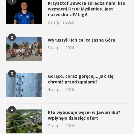
1
Krzysztof Zawora zdradza nam, kto
wzmocni Orzeł Myślenice. Jest
nazwisko z IV Ligi!
3 sierpnia 2026
2
Wyruszyli! Ich cel to Jasna Góra
5 sierpnia 2026
3
Gorąco, coraz goręcej… Jak się
chronić przed upałami?
4 sierpnia 2026
4
Kto wybuduje węzeł w Jaworniku?
Wpłynęło dziesięć ofert
7 sierpnia 2026