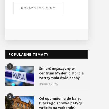
POPULARNE TEMATY
1
Śmierć mężczyzny w
centrum Myślenic. Policja
zatrzymała dwie osoby
30 maja 2026
2
Od upomnienia do kary.
Dlaczego sprawa petycji
wróciła na wokandę?