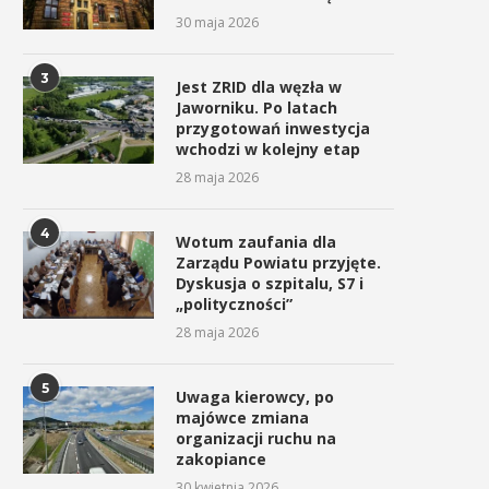
30 maja 2026
3
Jest ZRID dla węzła w
Jaworniku. Po latach
przygotowań inwestycja
wchodzi w kolejny etap
28 maja 2026
4
Wotum zaufania dla
Zarządu Powiatu przyjęte.
Dyskusja o szpitalu, S7 i
„polityczności”
28 maja 2026
5
Uwaga kierowcy, po
majówce zmiana
organizacji ruchu na
zakopiance
30 kwietnia 2026