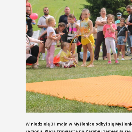
W niedzielę 31 maja w Myślenice odbył się Myśleni
regionu. Plaża trawiasta na Zarabiu zamieniła się 