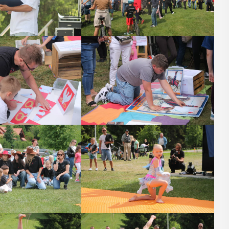
06
CZERWIEC
18:00 - 20:00
na
„Pollyanna” na
yny
scenie Domu
Katolickiego
 o godz. 18 w
Ruszyły rezerwacje na spektakl
wej Szkoły
"Pollyanna" w wykonaniu Myślenickiej
ślenicach
Grupy Teatralnej "Nielegalni". Darmowe
spy
wejściówki można rezerwować
tutaj. Spektakle na scenie Domu
Katolickiego przy ul. 3 maja 1a w ...