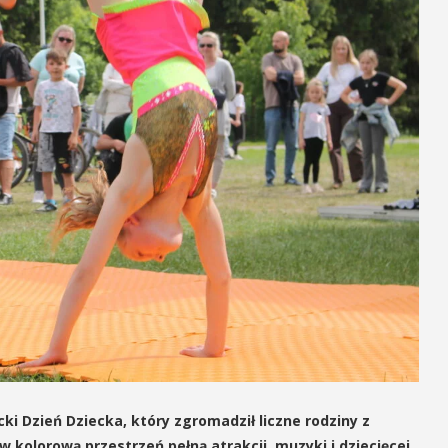
cki Dzień Dziecka, który zgromadził liczne rodziny z
w kolorową przestrzeń pełną atrakcji, muzyki i dziecięcej