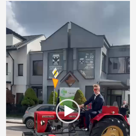
Odtwarzacz
video