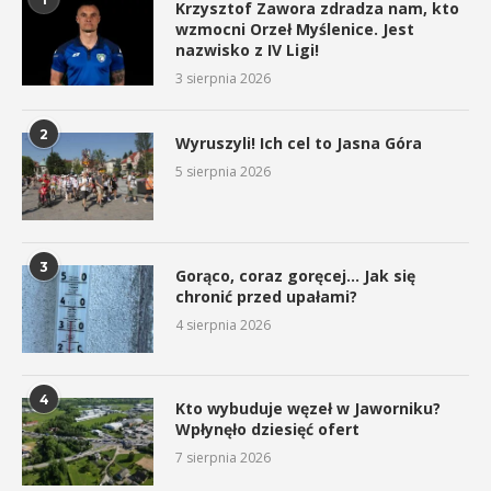
Krzysztof Zawora zdradza nam, kto
wzmocni Orzeł Myślenice. Jest
nazwisko z IV Ligi!
3 sierpnia 2026
2
Wyruszyli! Ich cel to Jasna Góra
5 sierpnia 2026
3
Gorąco, coraz goręcej… Jak się
chronić przed upałami?
4 sierpnia 2026
4
Kto wybuduje węzeł w Jaworniku?
Wpłynęło dziesięć ofert
7 sierpnia 2026