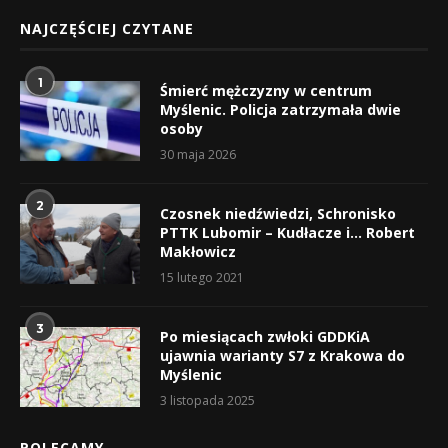
NAJCZĘŚCIEJ CZYTANE
1
Śmierć mężczyzny w centrum
Myślenic. Policja zatrzymała dwie
osoby
30 maja 2026
2
Czosnek niedźwiedzi, Schronisko
PTTK Lubomir – Kudłacze i… Robert
Makłowicz
15 lutego 2021
3
Po miesiącach zwłoki GDDKiA
ujawnia warianty S7 z Krakowa do
Myślenic
3 listopada 2025
POLECAMY