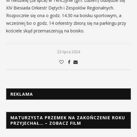
W niedzielę (28 lipca) w Tenczynie (gm. Lubień) odbędzie się
XIV Biesiada Orkiestr Dętych i Zespołów Regionalnych.
Rozpocznie się ona o godz. 14.30 na boisku sportowym, a
wcześniej bo o godz. 14 orkiestry zbiorą się na parkingu przy
kościele skąd przemaszerują na boisko.
23 lipca 2024
REKLAMA
MATURZYSTA PRZEMEK NA ZAKOŃCZENIE ROKU
PRZYJECHAŁ… – ZOBACZ FILM