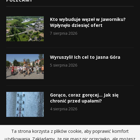
Kto wybuduje węzeł w Jaworniku?
Wpłynęło dziesięć ofert
7 sierpnia 2026
Wyruszyli! Ich cel to Jasna Góra
5 sierpnia 2026
Gorąco, coraz goręcej… Jak się
chronić przed upałami?
4 sierpnia 2026
Ta strona korzysta z plików cookie, aby poprawić komfort
użytkowania. Zakładamy, że nie masz nic przeciwko, ale możesz