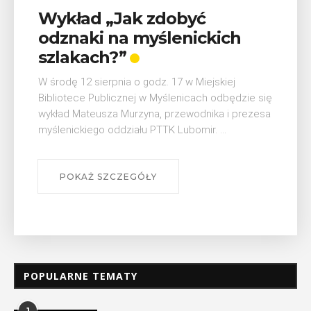
Wykład „Jak zdobyć
odznaki na myślenickich
szlakach?”
W środę 12 sierpnia o godz. 17 w Miejskiej
Bibliotece Publicznej w Myślenicach odbędzie się
wykład Mateusza Murzyna, przewodnika i prezesa
myślenickiego oddziału PTTK Lubomir. ...
POKAŻ SZCZEGÓŁY
POPULARNE TEMATY
1