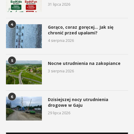
31 lipca 2026
4
Gorąco, coraz goręcej… Jak się
chronić przed upałami?
4 sierpnia 2026
5
Nocne utrudnienia na zakopiance
3 sierpnia 2026
6
Dzisiejszej nocy utrudnienia
drogowe w Gaju
29 lipca 2026