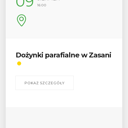
12
17:00
Wykład „Jak zdobyć
odznaki na myślenickich
szlakach?”
W środę 12 sierpnia o godz. 17 w Miejskiej
Bibliotece Publicznej w Myślenicach odbędzie się
wykład Mateusza Murzyna, przewodnika i prezesa
myślenickiego oddziału PTTK Lubomir. ...
POKAŻ SZCZEGÓŁY