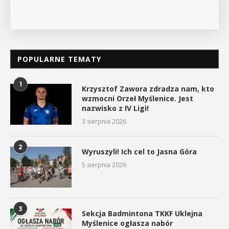
POPULARNE TEMATY
1
Krzysztof Zawora zdradza nam, kto
wzmocni Orzeł Myślenice. Jest
nazwisko z IV Ligi!
3 sierpnia 2026
2
Wyruszyli! Ich cel to Jasna Góra
5 sierpnia 2026
3
Sekcja Badmintona TKKF Uklejna
Myślenice ogłasza nabór