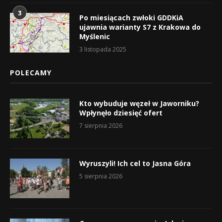
3
Po miesiącach zwłoki GDDKiA
ujawnia warianty S7 z Krakowa do
Myślenic
3 listopada 2025
POLECAMY
Kto wybuduje węzeł w Jaworniku?
Wpłynęło dziesięć ofert
7 sierpnia 2026
Wyruszyli! Ich cel to Jasna Góra
5 sierpnia 2026