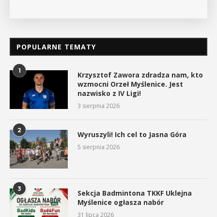
POPULARNE TEMATY
1
Krzysztof Zawora zdradza nam, kto
wzmocni Orzeł Myślenice. Jest
nazwisko z IV Ligi!
3 sierpnia 2026
2
Wyruszyli! Ich cel to Jasna Góra
5 sierpnia 2026
3
Sekcja Badmintona TKKF Uklejna
Myślenice ogłasza nabór
31 lipca 2026