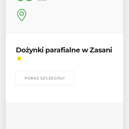
sani
Wykład „Jak zdobyć
odznaki na myślenickich
szlakach?”
W środę 12 sierpnia o godz. 17 w Miejskiej
Bibliotece Publicznej w Myślenicach odbędzie s
wykład Mateusza Murzyna, przewodnika i preze
myślenickiego oddziału PTTK Lubomir. ...
POKAŻ SZCZEGÓŁY