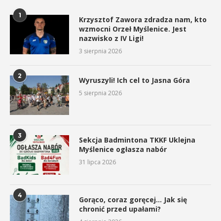
1
Krzysztof Zawora zdradza nam, kto
wzmocni Orzeł Myślenice. Jest
nazwisko z IV Ligi!
3 sierpnia 2026
2
Wyruszyli! Ich cel to Jasna Góra
5 sierpnia 2026
3
Sekcja Badmintona TKKF Uklejna
Myślenice ogłasza nabór
31 lipca 2026
4
Gorąco, coraz goręcej… Jak się
chronić przed upałami?