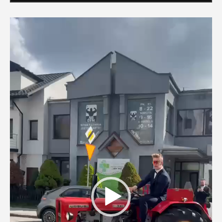
Odtwarzacz
video