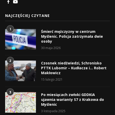
NAJCZĘŚCIEJ CZYTANE
1
Śmierć mężczyzny w centrum
Myślenic. Policja zatrzymała dwie
osoby
30 maja 2026
2
Czosnek niedźwiedzi, Schronisko
PTTK Lubomir – Kudłacze i… Robert
Makłowicz
15 lutego 2021
3
Po miesiącach zwłoki GDDKiA
ujawnia warianty S7 z Krakowa do
Myślenic
3 listopada 2025