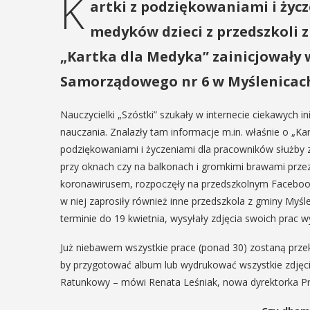
K
artki z podziękowaniami i życ
medyków dzieci z przedszkoli 
„Kartka dla Medyka”
zainicjowały 
Samorządowego nr 6 w Myślenicac
Nauczycielki „Szóstki” szukały w internecie ciekawych i
nauczania. Znalazły tam informacje m.in. właśnie o „Kar
podziękowaniami i życzeniami dla pracowników służby z
przy oknach czy na balkonach i gromkimi brawami prze
koronawirusem, rozpoczęły na przedszkolnym Facebook
w niej zaprosiły również inne przedszkola z gminy Myśle
terminie do 19 kwietnia, wysyłały zdjęcia swoich prac
Już niebawem wszystkie prace (ponad 30) zostaną prze
by przygotować album lub wydrukować wszystkie zdjęcia
Ratunkowy – mówi Renata Leśniak, nowa dyrektorka Prze