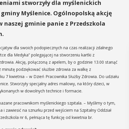
zeniami stworzyły dla myślenickich
z gminy Myślenice. Ogólnopolską akcję
w naszej gminie panie z Przedszkola
h.
nicjatyw dla swoich podopiecznych na czas realizacji zdalnego
tce dla Medyka” polegającej na stworzeniu kartki z
drowia. Akcję, połączoną z apelem, by o godzinie 13.00 stanąć
z minutę podziękować służbie zdrowia za walkę z
u 7 kwietnia – w Dzień Pracownika Służby Zdrowia. Do udziału
nice. Stworzyły specjalny adres mailowy, na który dzieci, w
 wykonanych w dowolnych technice i formacie.
kazane pracownikom myślenickiego szpitala. – Myślimy o tym,
 i zawiesić na sznurku przed wejściem na Szpitalny Oddział
dszkola nr 6, pełniąca tę funkcję od kwietnia br.