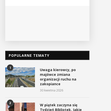
POKAŻ SZCZEGÓŁY
PO
POPULARNE TEMATY
1
Uwaga kierowcy, po
majówce zmiana
organizacji ruchu na
zakopiance
30 kwietnia 2026
2
W piątek zaczyna się
Tydzień Bibliotek. Jakie