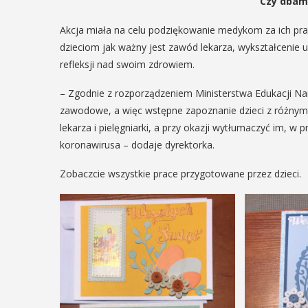
Czy dbam
15
MAJ
Akcja miała na celu podziękowanie medykom za ich pra
17:00 - 23:00
dzieciom jak ważny jest zawód lekarza, wykształcenie 
EŃ
refleksji nad swoim zdrowiem.
:00
– Zgodnie z rozporządzeniem Ministerstwa Edukacji Na
Noc Muzeów
zawodowe, a więc wstępne zapoznanie dzieci z różnymi
rniej
lekarza i pielęgniarki, a przy okazji wytłumaczyć im, w
koronawirusa – dodaje dyrektorka.
imira.
W piątek 15 maja w Muze
Niepodległości w Myśleni
Zobaczcie wszystkie prace przygotowane przez dzieci.
zczanie i
odbędzie się doroczna 
ieślnicy
Między godz. 17 a 23 na p
będą czekały różne atrakcj
 weekend wakacji, czyli 29-30
w Myślenicach odbędzie się
ja Turnieju Myślimira.
POKAŻ SZCZEGÓŁY
ie organizowane przez
iepodległości w Myślenicach