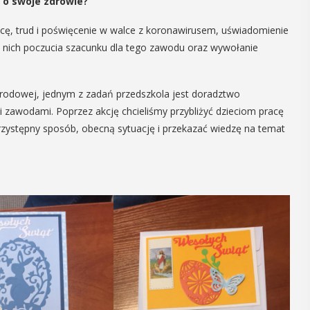
 o swoje zdrowie?
15
MAJ
cę, trud i poświęcenie w walce z koronawirusem, uświadomienie
19:00 - 23:00
u nich poczucia szacunku dla tego zawodu oraz wywołanie
rodowej, jednym z zadań przedszkola jest doradztwo
 2026
Noc Muzeów w
 zawodami. Poprzez akcję chcieliśmy przybliżyć dzieciom pracę
Magistracie
 przystępny sposób, obecną sytuację i przekazać wiedzę na temat
um
Już w najbliższy piątek Myślenice
cach
ponownie dołączą do wyjątkowej akcji
Noc Muzeów.
Noc Muzeów. To jedna z tych nocy,
rzybyłych
kiedy znane miejsca pokazują się z
e. Program ...
zupełnie innej ...
POKAŻ SZCZEGÓŁY