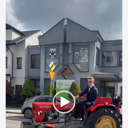
Odtwarzacz
video