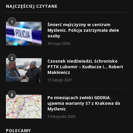
NAJCZĘŚCIEJ CZYTANE
1
Śmierć mężczyzny w centrum
Myślenic. Policja zatrzymała dwie
osoby
30 maja 2026
2
Czosnek niedźwiedzi, Schronisko
PTTK Lubomir – Kudłacze i… Robert
Makłowicz
15 lutego 2021
3
Po miesiącach zwłoki GDDKiA
ujawnia warianty S7 z Krakowa do
Myślenic
3 listopada 2025
POLECAMY