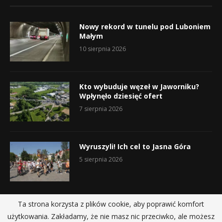
Nowy rekord w tunelu pod Luboniem
Małym
10 sierpnia 2026
Kto wybuduje węzeł w Jaworniku?
Wpłynęło dziesięć ofert
7 sierpnia 2026
Wyruszyli! Ich cel to Jasna Góra
5 sierpnia 2026
Ta strona korzysta z plików cookie, aby poprawić komfort
użytkowania. Zakładamy, że nie masz nic przeciwko, ale możesz