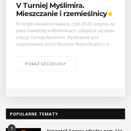
V Turniej Myślimira.
Mieszczanie i rzemieślnicy
W ostatni weekend wakacji, czyli 29-30 sierpnia na
plaży trawiastej w Myślenicach odbędzie się piąta
edycja Turnieju Myślimira. Wydarzenie jest
organizowane przez Muzeum Niepodległości w ...
POKAŻ SZCZEGÓŁY
POPULARNE TEMATY
1
Krzysztof Zawora zdradza nam, kto