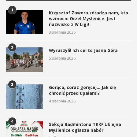
1
Krzysztof Zawora zdradza nam, kto
wzmocni Orzeł Myślenice. Jest
nazwisko z IV Ligi!
3 sierpnia 2026
2
Wyruszyli! Ich cel to Jasna Góra
5 sierpnia 2026
3
Gorąco, coraz goręcej… Jak się
chronić przed upałami?
4 sierpnia 2026
4
Sekcja Badmintona TKKF Uklejna
Myślenice ogłasza nabór