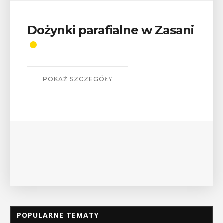
alne w Zasani
Wykład „Jak zdob
odznaki na myślen
szlakach?”
W środę 12 sierpnia o godz. 17 w
Bibliotece Publicznej w Myśleni
wykład Mateusza Murzyna, przew
myślenickiego oddziału PTTK Lubo
POKAŻ SZCZEGÓŁY
POPULARNE TEMATY