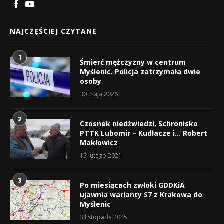
NAJCZĘŚCIEJ CZYTANE
1
Śmierć mężczyzny w centrum
Myślenic. Policja zatrzymała dwie
osoby
30 maja 2026
2
Czosnek niedźwiedzi, Schronisko
PTTK Lubomir – Kudłacze i… Robert
Makłowicz
15 lutego 2021
3
Po miesiącach zwłoki GDDKiA
ujawnia warianty S7 z Krakowa do
Myślenic
3 listopada 2025