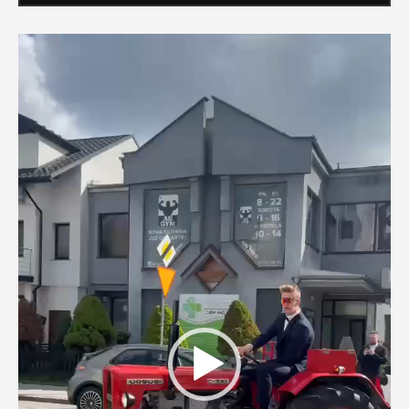
Odtwarzacz
video