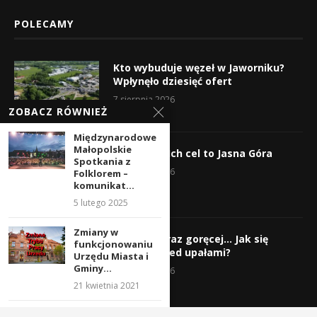
POLECAMY
Kto wybuduje węzeł w Jaworniku?
Wpłynęło dziesięć ofert
7 sierpnia 2026
ZOBACZ RÓWNIEŻ
Międzynarodowe
Małopolskie
Wyruszyli! Ich cel to Jasna Góra
Spotkania z
5 sierpnia 2026
Folklorem –
komunikat...
5 lutego 2025
Zmiany w
Gorąco, coraz goręcej… Jak się
funkcjonowaniu
chronić przed upałami?
Urzędu Miasta i
Gminy...
4 sierpnia 2026
21 kwietnia 2021
Projekt planu