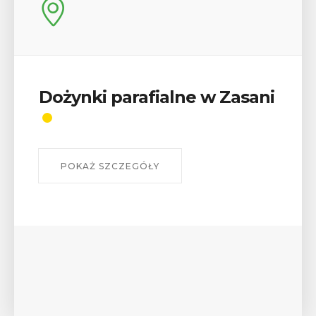
alne w Zasani
Wykład „Jak zdob
odznaki na myślen
szlakach?”
W środę 12 sierpnia o godz. 17 w
Bibliotece Publicznej w Myśleni
wykład Mateusza Murzyna, przew
myślenickiego oddziału PTTK Lubo
POKAŻ SZCZEGÓŁY