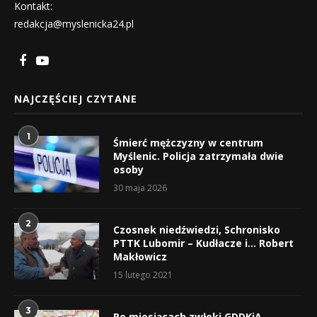
Kontakt:
redakcja@myslenicka24.pl
NAJCZĘŚCIEJ CZYTANE
1
Śmierć mężczyzny w centrum
Myślenic. Policja zatrzymała dwie
osoby
30 maja 2026
2
Czosnek niedźwiedzi, Schronisko
PTTK Lubomir – Kudłacze i… Robert
Makłowicz
15 lutego 2021
3
Po miesiącach zwłoki GDDKiA