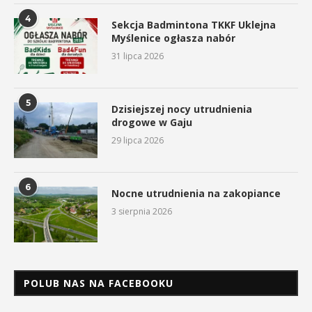
4
Sekcja Badmintona TKKF Uklejna
Myślenice ogłasza nabór
31 lipca 2026
5
Dzisiejszej nocy utrudnienia
drogowe w Gaju
29 lipca 2026
6
Nocne utrudnienia na zakopiance
3 sierpnia 2026
POLUB NAS NA FACEBOOKU