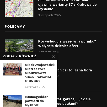
ujawnia warianty S7 z Krakowa do
Myślenic
3 listopada 2025
POLECAMY
Kto wybuduje węzeł w Jaworniku?
Wpłynęło dziesięć ofert
7 sierpnia 2026
ZOBACZ RÓWNIEŻ
Międzywojewódzkie
Mistrzostwa
Wyruszyli! Ich cel to Jasna Góra
Młodzików w
5 sierpnia 2026
Sumo Kraków 04-
05.06.2022
6 czerwca 2022
Runmageddon
Gorąco, coraz goręcej… Jak się
powrócił do
chronić przed upałami?
Myślenic