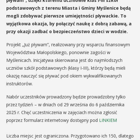
pływam”, dzięki któremu uczniowie klas I-III szkół
podstawowych z terenu Miasta i Gminy Myślenice będą
mogli zdobywać pierwsze umiejętności pływackie. To
wyjątkowa okazja, by połączyć naukę z dobrą zabawą, a
przy okazji zadbać o bezpieczeństwo dzieci w wodzie.
Projekt „Już pływam”, realizowany przy wsparciu finansowym
Województwa Małopolskiego, ponownie zagości w
Myślenicach. Inicjatywa skierowana jest do najmłodszych
uczniów szkół podstawowych (klasy I-III), którzy będą mieli
okazję nauczyć się pływać pod okiem wykwalifikowanych
instruktorów.
Nabór uczestników prowadzony będzie prowadzobny tylko
przez tydzień – w dniach od 29 września do 6 października
2025 r. Chęć uczestniczenia w zajęciach można zgłosić
poprzez formularz internetowy dostępny pod
LINKIEM
Liczba miejsc jest ograniczona. Przygotowano ich 150, dlatego