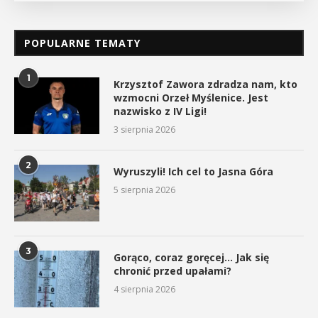
POPULARNE TEMATY
1
Krzysztof Zawora zdradza nam, kto
wzmocni Orzeł Myślenice. Jest
nazwisko z IV Ligi!
3 sierpnia 2026
2
Wyruszyli! Ich cel to Jasna Góra
5 sierpnia 2026
3
Gorąco, coraz goręcej… Jak się
chronić przed upałami?
4 sierpnia 2026