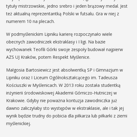
tytuły mistrzowskie, jedno srebro i jeden brązowy medal. Jest
też aktualną reprezentantką Polski w futsalu. Gra w niej z
numerem 10 na plecach.
W podmyślenickim Lipniku karierę rozpoczynało wiele
obecnych zawodniczek ekstraklasy i I ligi. Na bazie
wychowanek Teofili Górki swoje zespoły budował najpierw
AZS UJ Kraków, potem Respekt Myślenice.
Małgosia Bartosiewicz jest absolwentką SP i Gimnazjum w
Lipniku oraz I Liceum Ogólnokształcącego im. Tadeusza
Kościuszki w Myślenicach. W 2013 roku została studentką
inżynierii środowiskowej Akademii Górniczo-Hutniczej w
Krakowie. Gdyby nie poważna kontuzja zawodniczka już
dawno zaliczyłaby sto występów w ekstraklasie, ale i tak jej
wynik będzie trudny do pobicia dla piłkarza lub piłkarki z ziemi
myślenickiej.