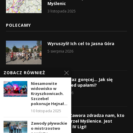
Myślenic
3 listopada 2025
POLECAMY
Wyruszyli! Ich cel to Jasna Góra
5 sierpnia 2026
ZOBACZ RÓWNIEŻ
Gorąco, coraz goręcej… Jak się
Niesamowite
chronić przed upałami?
widowisko w
4 sierpnia 2026
Krzyszkowicach.
Szczebel
pokonuje Hejnał...
10 listopada 2025
Krzysztof Zawora zdradza nam, kto
wzmocni Orzeł Myślenice. Jest
Zawody pływackie
nazwisko z IV Ligi!
o mistrzostwo