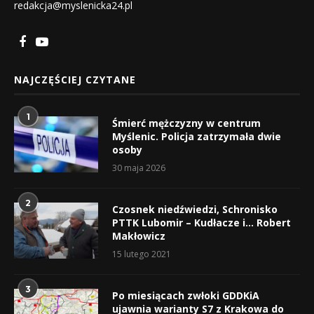
redakcja@myslenicka24.pl
NAJCZĘŚCIEJ CZYTANE
1
Śmierć mężczyzny w centrum
Myślenic. Policja zatrzymała dwie
osoby
30 maja 2026
2
Czosnek niedźwiedzi, Schronisko
PTTK Lubomir – Kudłacze i… Robert
Makłowicz
15 lutego 2021
3
Po miesiącach zwłoki GDDKiA
ujawnia warianty S7 z Krakowa do