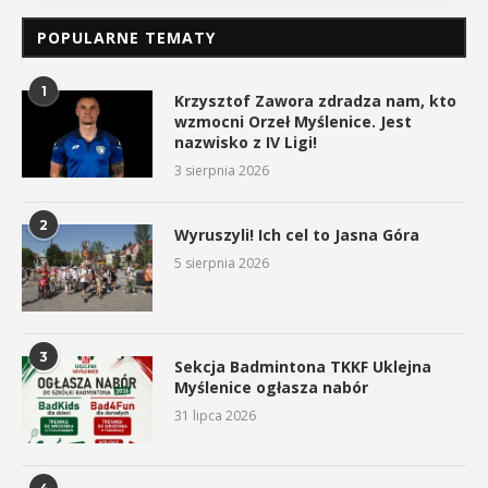
POPULARNE TEMATY
1
Krzysztof Zawora zdradza nam, kto
wzmocni Orzeł Myślenice. Jest
nazwisko z IV Ligi!
3 sierpnia 2026
2
Wyruszyli! Ich cel to Jasna Góra
5 sierpnia 2026
3
Sekcja Badmintona TKKF Uklejna
Myślenice ogłasza nabór
31 lipca 2026