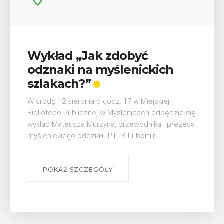
Wykład „Jak zdobyć
odznaki na myślenickich
szlakach?”
W środę 12 sierpnia o godz. 17 w Miejskiej
Bibliotece Publicznej w Myślenicach odbędzie się
wykład Mateusza Murzyna, przewodnika i prezesa
myślenickiego oddziału PTTK Lubomir. ...
POKAŻ SZCZEGÓŁY