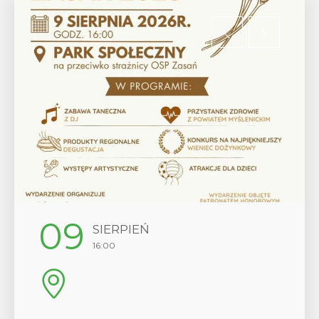
09
12
SIERPIEŃ
16:00