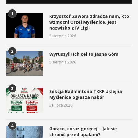
1
Krzysztof Zawora zdradza nam, kto
wzmocni Orzeł Myślenice. Jest
nazwisko z IV Ligi!
3 sierpnia 2026
2
Wyruszyli! Ich cel to Jasna Góra
5 sierpnia 2026
3
Sekcja Badmintona TKKF Uklejna
Myślenice ogłasza nabór
31 lipca 2026
4
Gorąco, coraz goręcej… Jak się
chronić przed upałami?