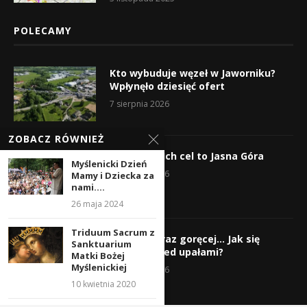
POLECAMY
Kto wybuduje węzeł w Jaworniku?
Wpłynęło dziesięć ofert
7 sierpnia 2026
ZOBACZ RÓWNIEŻ
Wyruszyli! Ich cel to Jasna Góra
Myślenicki Dzień
5 sierpnia 2026
Mamy i Dziecka za
nami....
26 maja 2024
Triduum Sacrum z
Gorąco, coraz goręcej… Jak się
Sanktuarium
chronić przed upałami?
Matki Bożej
Myślenickiej
4 sierpnia 2026
10 kwietnia 2020