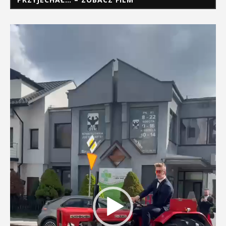
Odtwarzacz
video