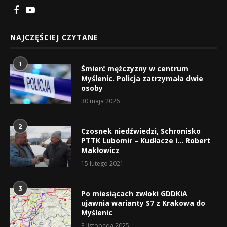
NAJCZĘŚCIEJ CZYTANE
1
Śmierć mężczyzny w centrum
Myślenic. Policja zatrzymała dwie
osoby
30 maja 2026
2
Czosnek niedźwiedzi, Schronisko
PTTK Lubomir – Kudłacze i… Robert
Makłowicz
15 lutego 2021
3
Po miesiącach zwłoki GDDKiA
ujawnia warianty S7 z Krakowa do
Myślenic
3 listopada 2025