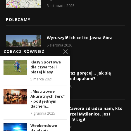
3 listopada 2025
POLECAMY
Wyruszyli! Ich cel to Jasna Góra
5 sierpnia 2026
ZOBACZ RÓWNIEŻ
Klasy Sportowe
dla czwartej i
piątej klasy
Gorąco, coraz goręcej… Jak się
chronić przed upałami?
5 marca 2021
4 sierpnia 2026
„Mistrzowie
Akuratnych Serc”
– pod jednym
dachem...
Krzysztof Zawora zdradza nam, kto
7 grudnia 2025
wzmocni Orzeł Myślenice. Jest
nazwisko z IV Ligi!
Weekendowe
3 sierpnia 2026
działania