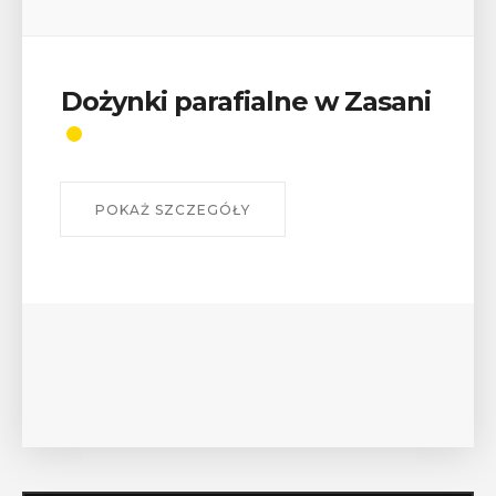
Wykład „Jak zdobyć
odznaki na myślenickich
szlakach?”
W środę 12 sierpnia o godz. 17 w Miejskiej
Bibliotece Publicznej w Myślenicach odbędzie się
wykład Mateusza Murzyna, przewodnika i prezesa
myślenickiego oddziału PTTK Lubomir. ...
POKAŻ SZCZEGÓŁY