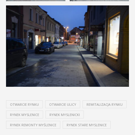
OTWARCIE RYNKU
OTWARCIE ULICY
REWITALIZACJA RYNKU
RYNEK MYSLENICE
RYNEK MYSLENICKI
RYNEK REMONTY MYŚLENICE
RYNEK STARE MYSLENICE