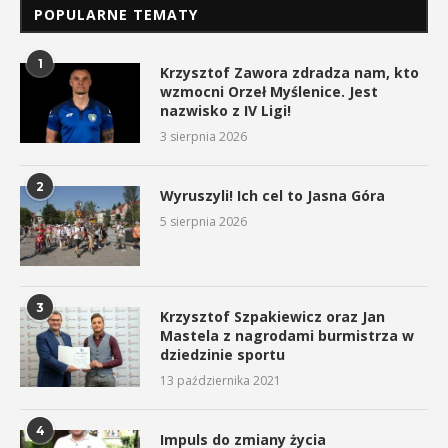
POPULARNE TEMATY
1
Krzysztof Zawora zdradza nam, kto
wzmocni Orzeł Myślenice. Jest
nazwisko z IV Ligi!
3 sierpnia 2026
2
Wyruszyli! Ich cel to Jasna Góra
5 sierpnia 2026
3
Krzysztof Szpakiewicz oraz Jan
Mastela z nagrodami burmistrza w
dziedzinie sportu
13 października 2021
4
Impuls do zmiany życia