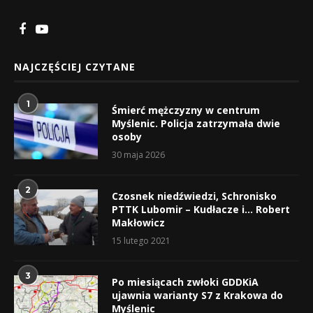
NAJCZĘŚCIEJ CZYTANE
1
Śmierć mężczyzny w centrum
Myślenic. Policja zatrzymała dwie
osoby
30 maja 2026
2
Czosnek niedźwiedzi, Schronisko
PTTK Lubomir – Kudłacze i… Robert
Makłowicz
15 lutego 2021
3
Po miesiącach zwłoki GDDKiA
ujawnia warianty S7 z Krakowa do
Myślenic