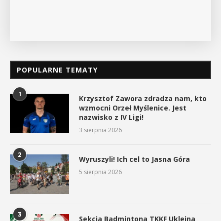
POPULARNE TEMATY
1
Krzysztof Zawora zdradza nam, kto
wzmocni Orzeł Myślenice. Jest
nazwisko z IV Ligi!
3 sierpnia 2026
2
Wyruszyli! Ich cel to Jasna Góra
5 sierpnia 2026
3
Sekcja Badmintona TKKF Uklejna