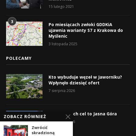
15 lutego 2021
3
Po miesiącach zwłoki GDDKiA
ujawnia warianty S7 z Krakowa do
Myślenic
3 listopada 2025
POLECAMY
Kto wybuduje węzeł w Jaworniku?
Wpłynęło dziesięć ofert
7 sierpnia 2026
Wyruszyli! Ich cel to Jasna Góra
ZOBACZ RÓWNIEŻ
5 sierpnia 2026
Zwrócić
skradzioną