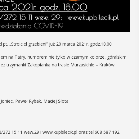
16
MAJ
09:00 -
18:00
 pt. „Stroiciel grzebieni” już 20 marca 2021r. godz.18.00.
Dzień otwarty
dokiem na Tatry, humorem nie tylko w czarnym kolorze, góralskim
Biblioteki
 bez trzymanki Zakopianką na trasie Murzasichle – Kraków.
Pedagogicznej
nia seniorzy
PROGRAM DNIA OTWARTEGO BIBLIOTEKI
zję
PEDAGOGICZNEJ W MYŚLENICACH
odzące lato,
9.00 – 11.00 zajęcia dla dzieci:
 Joniec, Paweł Rybak, Maciej Słota
ne kosmetyki
Spotkanie z robotami - Ozobot i Photon
 Uuczestnicy
zapraszają dzieci do wspólnej zabawy.
enie
Magiczne ...
2 15 11 wew.29 i www.kupbilecik.pl oraz tel.608 587 192