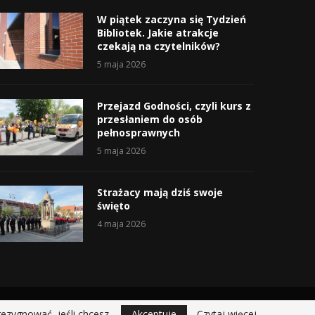
W piątek zaczyna się Tydzień
Bibliotek. Jakie atrakcje
czekają na czytelników?
5 maja 2026
Przejazd Godności, czyli kurs z
przesłaniem do osób
pełnosprawnych
5 maja 2026
Strażacy mają dziś swoje
święto
4 maja 2026
rezygnować, jeśli chcesz.
Akceptuje
Czytaj więcej