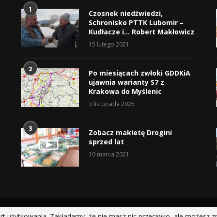
1
Czosnek niedźwiedzi,
Schronisko PTTK Lubomir –
Kudłacze i… Robert Makłowicz
15 lutego 2021
2
Po miesiącach zwłoki GDDKiA
ujawnia warianty S7 z
Krakowa do Myślenic
3 listopada 2025
3
Zobacz makietę Drogini
sprzed lat
10 marca 2021
@2019 - All Right Reserved.
rt użytkowania. Zakładamy, że nie masz nic przeciwko, ale możesz z