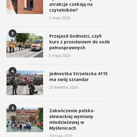
atrakcje czekają na
czytelników?
5 maja 2026
3
Przejazd Godności, czyli
kurs z przesłaniem do osób
pełnosprawnych
5 maja 2026
iędzy nami – sztuka, przyjaźń i
Myślenicki Dzień Kobiet
pasja. Wernisaż...
19 lutego 2026
4
Jednostka Strzelecka 4115
6 marca 2026
ma swój sztandar
25 kwietnia 2026
5
Zakończenie polsko-
słowackiej wymiany
młodzieżowej w
Myślenicach
30 maja 2023