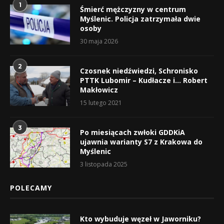
1
Śmierć mężczyzny w centrum
Myślenic. Policja zatrzymała dwie
osoby
30 maja 2026
2
Czosnek niedźwiedzi, Schronisko
PTTK Lubomir – Kudłacze i… Robert
Makłowicz
15 lutego 2021
3
Po miesiącach zwłoki GDDKiA
ujawnia warianty S7 z Krakowa do
Myślenic
3 listopada 2025
POLECAMY
Kto wybuduje węzeł w Jaworniku?