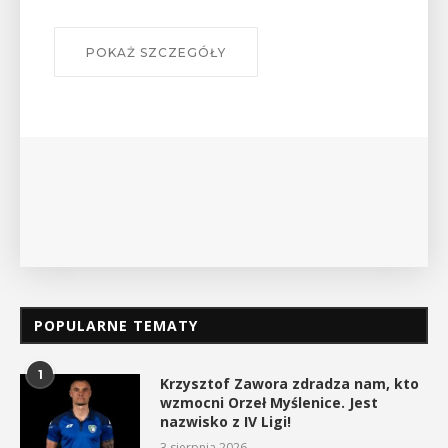
szlakach?”
W środę 12 sierpnia o godz. 17 w
Bibliotece Publicznej w Myśleni
wykład Mateusza Murzyna, przew
myślenickiego oddziału PTTK Lubo
POKAŻ SZCZEGÓŁY
POPULARNE TEMATY
1
Krzysztof Zawora zdradza nam, kto
wzmocni Orzeł Myślenice. Jest
nazwisko z IV Ligi!
3 sierpnia 2026