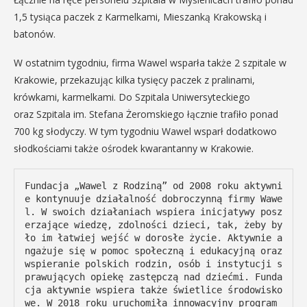
1,5 tysiąca paczek z Karmelkami, Mieszanką Krakowską i
batonów.
W ostatnim tygodniu, firma Wawel wsparła także 2 szpitale w
Krakowie, przekazując kilka tysięcy paczek z pralinami,
krówkami, karmelkami. Do Szpitala Uniwersyteckiego
oraz Szpitala im. Stefana Żeromskiego łącznie trafiło ponad
700 kg słodyczy. W tym tygodniu Wawel wsparł dodatkowo
słodkościami także ośrodek kwarantanny w Krakowie.
Fundacja „Wawel z Rodziną” od 2008 roku aktywni
e kontynuuje działalność dobroczynną firmy Wawe
l. W swoich działaniach wspiera inicjatywy posz
erzające wiedzę, zdolności dzieci, tak, żeby by
ło im łatwiej wejść w dorosłe życie. Aktywnie a
ngażuje się w pomoc społeczną i edukacyjną oraz 
wspieranie polskich rodzin, osób i instytucji s
prawujących opiekę zastępczą nad dziećmi. Funda
cja aktywnie wspiera także świetlice środowisko
we. W 2018 roku uruchomiła innowacyjny program 