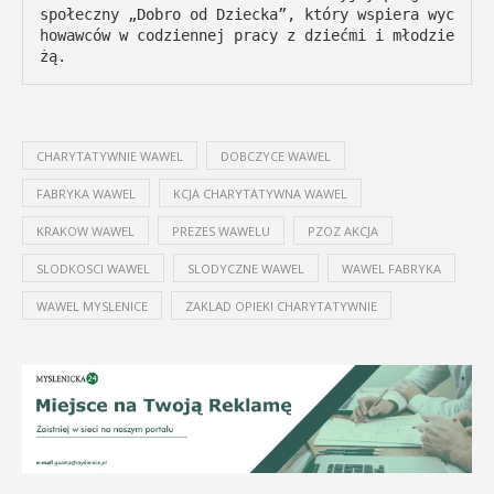
społeczny „Dobro od Dziecka”, który wspiera wyc
howawców w codziennej pracy z dziećmi i młodzie
żą.
CHARYTATYWNIE WAWEL
DOBCZYCE WAWEL
FABRYKA WAWEL
KCJA CHARYTATYWNA WAWEL
KRAKOW WAWEL
PREZES WAWELU
PZOZ AKCJA
SLODKOSCI WAWEL
SLODYCZNE WAWEL
WAWEL FABRYKA
WAWEL MYSLENICE
ZAKLAD OPIEKI CHARYTATYWNIE