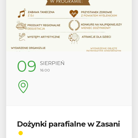
12
SIERPIEŃ
17:00
alne w Zasani
Wykład „Jak zdob
odznaki na myślen