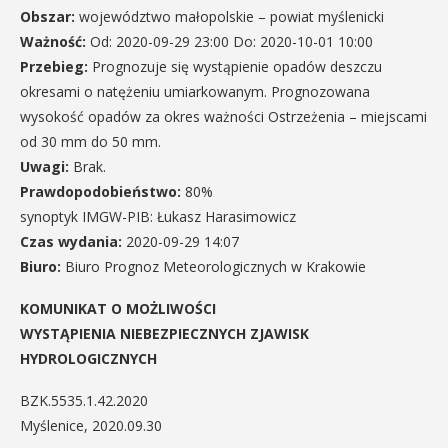
Obszar:
województwo małopolskie – powiat myślenicki
Ważność:
Od: 2020-09-29 23:00 Do: 2020-10-01 10:00
Przebieg:
Prognozuje się wystąpienie opadów deszczu
okresami o natężeniu umiarkowanym. Prognozowana
wysokość opadów za okres ważności Ostrzeżenia – miejscami
od 30 mm do 50 mm.
Uwagi:
Brak.
Prawdopodobieństwo:
80%
synoptyk IMGW-PIB: Łukasz Harasimowicz
Czas wydania:
2020-09-29 14:07
Biuro:
Biuro Prognoz Meteorologicznych w Krakowie
KOMUNIKAT O MOŻLIWOŚCI
WYSTĄPIENIA NIEBEZPIECZNYCH ZJAWISK
HYDROLOGICZNYCH
BZK.5535.1.4
Myślenice, 2020.09.30