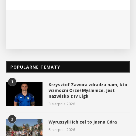
myślenickiego oddziału P
POKAŻ SZCZEGÓŁ
POPULARNE TEMATY
1
Krzysztof Zawora zdradza nam, kto
wzmocni Orzeł Myślenice. Jest
nazwisko z IV Ligi!
3 sierpnia 2026
2
Wyruszyli! Ich cel to Jasna Góra
5 sierpnia 2026