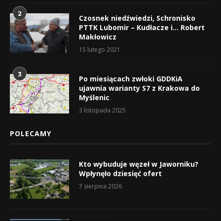
2
Czosnek niedźwiedzi, Schronisko
PTTK Lubomir – Kudłacze i… Robert
Makłowicz
15 lutego 2021
3
Po miesiącach zwłoki GDDKiA
ujawnia warianty S7 z Krakowa do
Myślenic
3 listopada 2025
POLECAMY
Kto wybuduje węzeł w Jaworniku?
Wpłynęło dziesięć ofert
7 sierpnia 2026