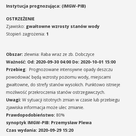
Instytucja prognozująca: (IMGW-PIB)
OSTRZEŻENIE
Zjawisko:
gwałtowne wzrosty stanów wody
Stopień zagrożenia:
1
Obszar:
zlewnia: Raba wraz ze zb. Dobczyce
Ważność: Od: 2020-09-30 04:00 Do: 2020-10-01 15:00
Przebieg
: Prognozowane intensywne opady deszczu
powodować będą wzrosty poziomu wody, miejscami
gwałtowne, do strefy stanów wysokich. Punktowo istnieje
możliwość przekroczenia stanów ostrzegawczych.
Uwagi:
W sytuacji istotnych zmian w czasie lub przebiegu
zjawiska informacja może ulec zmianie.
Prawdopodobieństwo:
80%
synoptyk IMGW-PIB: Przemysław Plewa
Czas wydania: 2020-09-29 15:20