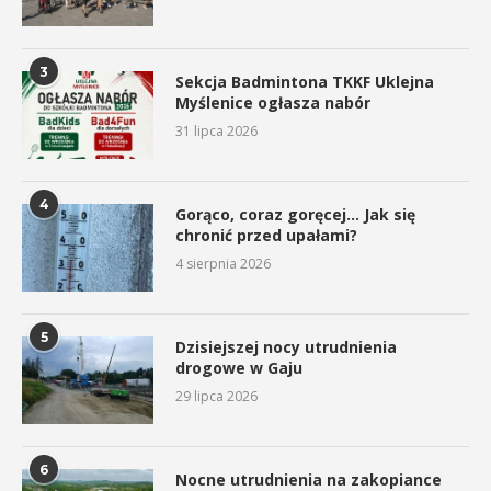
3
Sekcja Badmintona TKKF Uklejna
Myślenice ogłasza nabór
31 lipca 2026
4
Gorąco, coraz goręcej… Jak się
chronić przed upałami?
4 sierpnia 2026
5
Dzisiejszej nocy utrudnienia
drogowe w Gaju
29 lipca 2026
6
Nocne utrudnienia na zakopiance