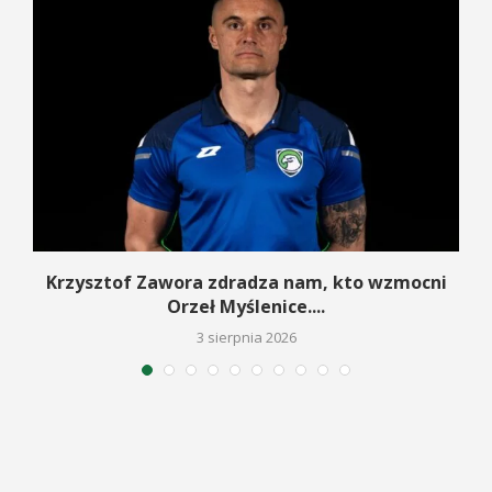
w
Krzysztof Zawora zdradza nam, kto wzmocni
Orzeł Myślenice....
3 sierpnia 2026