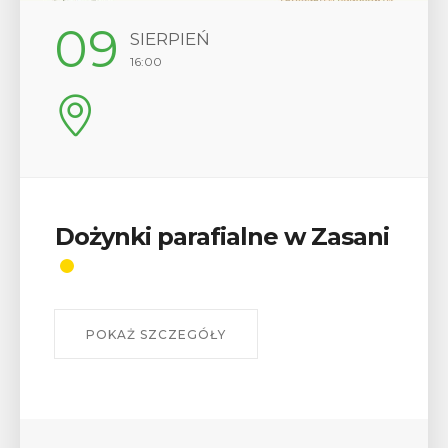
12
SIERPIEŃ
17:00
Wykład „Jak zdobyć
odznaki na myślenickich
szlakach?”
W środę 12 sierpnia o godz. 17 w Miejskiej
Bibliotece Publicznej w Myślenicach odbędzie się
wykład Mateusza Murzyna, przewodnika i prezesa
myślenickiego oddziału PTTK Lubomir. ...