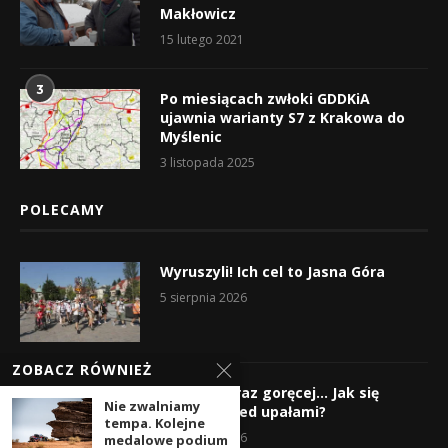
Makłowicz
15 lutego 2021
3
Po miesiącach zwłoki GDDKiA
ujawnia warianty S7 z Krakowa do
Myślenic
3 listopada 2025
POLECAMY
Wyruszyli! Ich cel to Jasna Góra
5 sierpnia 2026
ZOBACZ RÓWNIEŻ
Gorąco, coraz goręcej… Jak się
Nie zwalniamy
chronić przed upałami?
tempa. Kolejne
4 sierpnia 2026
medalowe podium