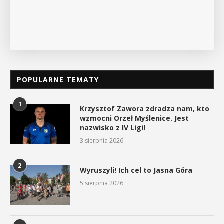
POKAŻ SZCZEGÓŁY
POPULARNE TEMATY
1
Krzysztof Zawora zdradza nam, kto
wzmocni Orzeł Myślenice. Jest
nazwisko z IV Ligi!
3 sierpnia 2026
2
Wyruszyli! Ich cel to Jasna Góra
5 sierpnia 2026