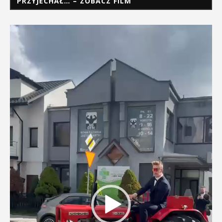
PRZYJECHAŁ… – ZOBACZ FILM
Odtwarzacz
video