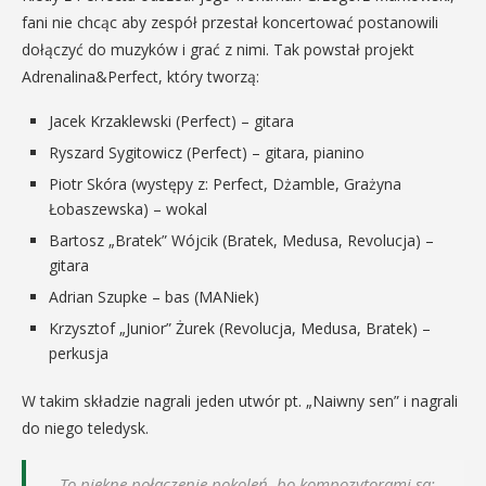
fani nie chcąc aby zespół przestał koncertować postanowili
dołączyć do muzyków i grać z nimi. Tak powstał projekt
Adrenalina&Perfect, który tworzą:
Jacek Krzaklewski (Perfect) – gitara
Ryszard Sygitowicz (Perfect) – gitara, pianino
Piotr Skóra (występy z: Perfect, Dżamble, Grażyna
Łobaszewska) – wokal
Bartosz „Bratek” Wójcik (Bratek, Medusa, Revolucja) –
gitara
Adrian Szupke – bas (MANiek)
Krzysztof „Junior” Żurek (Revolucja, Medusa, Bratek) –
perkusja
W takim składzie nagrali jeden utwór pt. „Naiwny sen” i nagrali
do niego teledysk.
– To piękne połączenie pokoleń, bo kompozytorami są: