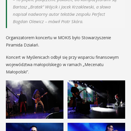
Bartosz „Bratek” Wójcik i Jacek Krzaklewski, a słowa
napisał nadworny autor tekstów zespołu Perfect
Bogdan Olewicz – mówił Piotr Skóra.
Organizatorem koncertu w MOKIS było Stowarzyszenie
Piramida Działań.
Koncert w Myślenicach odbył się przy wsparciu finansowym
województwa małopolskiego w ramach „Mecenatu
Małopolski”.