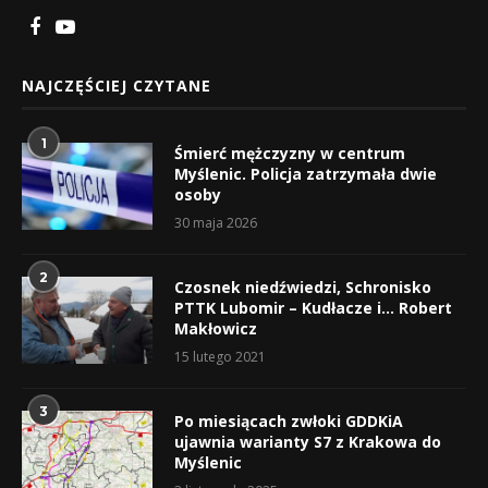
NAJCZĘŚCIEJ CZYTANE
1
Śmierć mężczyzny w centrum
Myślenic. Policja zatrzymała dwie
osoby
30 maja 2026
2
Czosnek niedźwiedzi, Schronisko
PTTK Lubomir – Kudłacze i… Robert
Makłowicz
15 lutego 2021
3
Po miesiącach zwłoki GDDKiA
ujawnia warianty S7 z Krakowa do
Myślenic