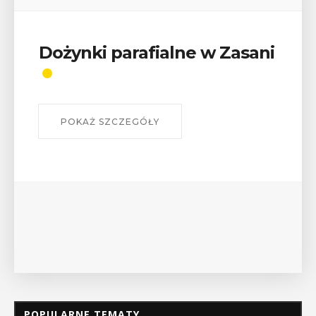
Wykład „Jak zdobyć
odznaki na myślenickich
szlakach?”
W środę 12 sierpnia o godz. 17 w Miejskiej
Bibliotece Publicznej w Myślenicach odbędzie się
wykład Mateusza Murzyna, przewodnika i prezesa
myślenickiego oddziału PTTK Lubomir. ...
POKAŻ SZCZEGÓŁY
POPULARNE TEMATY