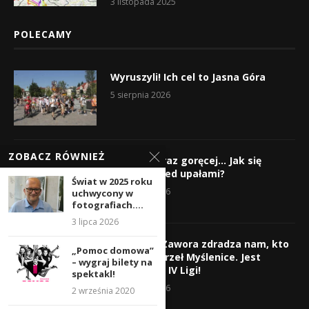
3 listopada 2025
POLECAMY
Wyruszyli! Ich cel to Jasna Góra
5 sierpnia 2026
ZOBACZ RÓWNIEŻ
Gorąco, coraz goręcej… Jak się
chronić przed upałami?
Świat w 2025 roku
4 sierpnia 2026
uchwycony w
fotografiach....
3 lipca 2026
Krzysztof Zawora zdradza nam, kto
„Pomoc domowa”
wzmocni Orzeł Myślenice. Jest
– wygraj bilety na
nazwisko z IV Ligi!
spektakl!
3 sierpnia 2026
2 września 2020