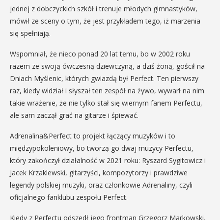
jednej z dobczyckich szkół i trenuje młodych gimnastyków,
mówił ze sceny o tym, że jest przykładem tego, iż marzenia
się spełniają.
Wspomniał, że nieco ponad 20 lat temu, bo w 2002 roku
razem ze swoją ówczesną dziewczyną, a dziś żoną, gościł na
Dniach Myślenic, których gwiazdą był Perfect. Ten pierwszy
raz, kiedy widział i słyszał ten zespół na żywo, wywarł na nim
takie wrażenie, że nie tylko stał się wiernym fanem Perfectu,
ale sam zaczął grać na gitarze i śpiewać.
Adrenalina&Perfect to projekt łączący muzyków i to
międzypokoleniowy, bo tworzą go dwaj muzycy Perfectu,
który zakończył działalność w 2021 roku: Ryszard Sygitowicz i
Jacek Krzaklewski, gitarzyści, kompozytorzy i prawdziwe
legendy polskiej muzyki, oraz członkowie Adrenaliny, czyli
oficjalnego fanklubu zespołu Perfect.
Kiedy z Perfectu odszedł jego frontman Grzegorz Markowski,