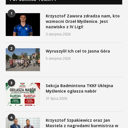
1
Krzysztof Zawora zdradza nam, kto
wzmocni Orzeł Myślenice. Jest
nazwisko z IV Ligi!
3 sierpnia 2026
2
Wyruszyli! Ich cel to Jasna Góra
5 sierpnia 2026
3
Sekcja Badmintona TKKF Uklejna
Myślenice ogłasza nabór
31 lipca 2026
4
Krzysztof Szpakiewicz oraz Jan
Mastela z nagrodami burmistrza w