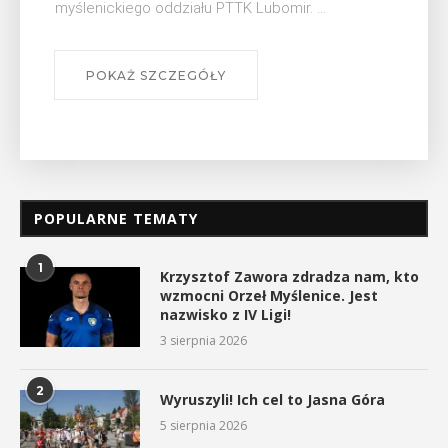
myślenickiego oddziału PTTK Lubomir. ...
POKAŻ SZCZEGÓŁY
POPULARNE TEMATY
1
Krzysztof Zawora zdradza nam, kto
wzmocni Orzeł Myślenice. Jest
nazwisko z IV Ligi!
3 sierpnia 2026
2
Wyruszyli! Ich cel to Jasna Góra
5 sierpnia 2026