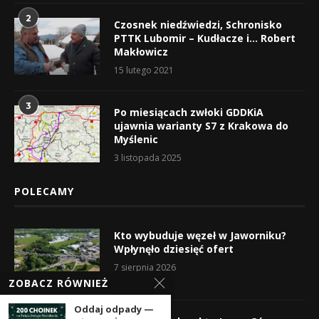
2
Czosnek niedźwiedzi, Schronisko
PTTK Lubomir – Kudłacze i… Robert
Makłowicz
15 lutego 2021
3
Po miesiącach zwłoki GDDKiA
ujawnia warianty S7 z Krakowa do
Myślenic
3 listopada 2025
POLECAMY
Kto wybuduje węzeł w Jaworniku?
Wpłynęło dziesięć ofert
7 sierpnia 2026
ZOBACZ RÓWNIEŻ
Oddaj odpady —