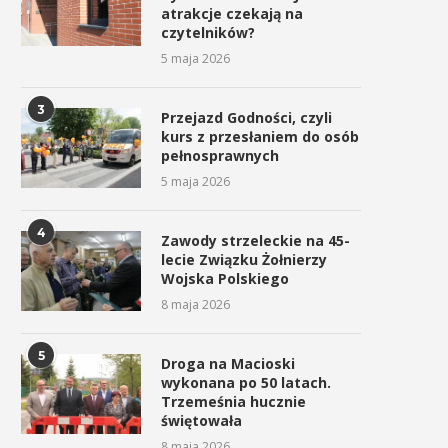
atrakcje czekają na
czytelników?
5 maja 2026
3
Przejazd Godności, czyli
kurs z przesłaniem do osób
pełnosprawnych
5 maja 2026
4
Zawody strzeleckie na 45-
lecie Związku Żołnierzy
Wojska Polskiego
8 maja 2026
5
Droga na Macioski
wykonana po 50 latach.
Trzemeśnia hucznie
świętowała
8 maja 2026