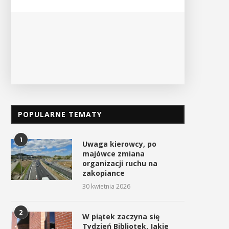
PO
POPULARNE TEMATY
1
Uwaga kierowcy, po
majówce zmiana
organizacji ruchu na
zakopiance
30 kwietnia 2026
2
W piątek zaczyna się
Tydzień Bibliotek. Jakie