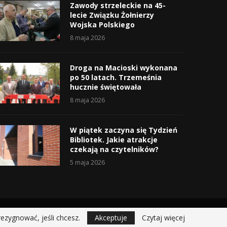
Zawody strzeleckie na 45-
lecie Związku Żołnierzy
Wojska Polskiego
8 maja 2026
Droga na Macioski wykonana
po 50 latach. Trzemeśnia
hucznie świętowała
8 maja 2026
W piątek zaczyna się Tydzień
Bibliotek. Jakie atrakcje
czekają na czytelników?
5 maja 2026
rezygnować, jeśli chcesz.
Akceptuje
Czytaj więcej