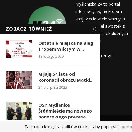
Myślenicka 24 to portal
informacyjny, na którym
znajdziecie wiele ważnych
informacji i ciekawostek z
ZOBACZ RÓWNIEŻ
życia Myślenic i okolicznych
miejscowości.
Ostatnie miejsca na Bieg
Wydawca:
Tropem Wilczym w...
Myślenicka Agencja Rozwoju Gospodarczego
18 lutego 2020
Kontakt:
Mijają 54 lata od
redakcja@myslenicka24.pl
koronacji obrazu Matki...
24 sierpnia 2023
OSP Myślenice
Śródmieście ma nowego
honorowego prezesa...
28 stycznia 2024
Ta strona korzysta z plików cookie, aby poprawić komfo