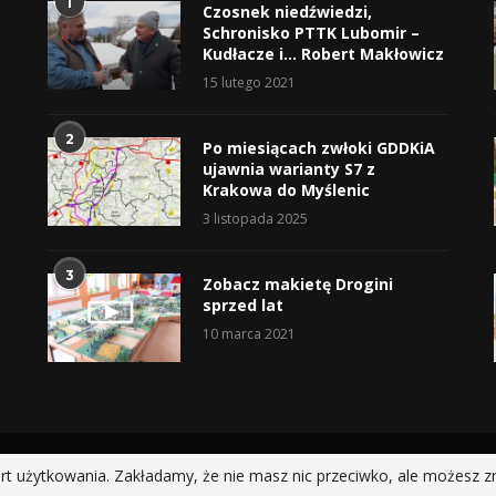
1
Czosnek niedźwiedzi,
Schronisko PTTK Lubomir –
Kudłacze i… Robert Makłowicz
15 lutego 2021
2
Po miesiącach zwłoki GDDKiA
ujawnia warianty S7 z
Krakowa do Myślenic
3 listopada 2025
3
Zobacz makietę Drogini
sprzed lat
10 marca 2021
@2019 - All Right Reserved.
rt użytkowania. Zakładamy, że nie masz nic przeciwko, ale możesz z