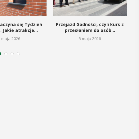
12
MAJ
16:00 - 17:30
aczyna się Tydzień
Przejazd Godności, czyli kurs z
S
. Jakie atrakcje...
przesłaniem do osób...
5 maja 2026
5 maja 2026
Spotkanie
Seniorów w
Jaworniku
 i
Podczas majowego spotkania seniorzy
będą mieli wyjątkową okazję
y
przygotować się na nadchodzące lato,
zaopatrując się w naturalne kosmetyki
, czyli 29-30
wykonane własnoręcznie. Uuczestnicy
dbędzie się
będą proszeni o przyniesienie
mira.
słoiczków ...
 przez
 Myślenicach