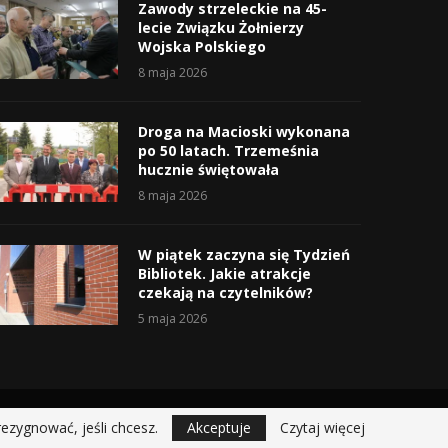
Zawody strzeleckie na 45-
lecie Związku Żołnierzy
Wojska Polskiego
8 maja 2026
Droga na Macioski wykonana
po 50 latach. Trzemeśnia
hucznie świętowała
8 maja 2026
W piątek zaczyna się Tydzień
Bibliotek. Jakie atrakcje
czekają na czytelników?
5 maja 2026
rezygnować, jeśli chcesz.
Akceptuje
Czytaj więcej