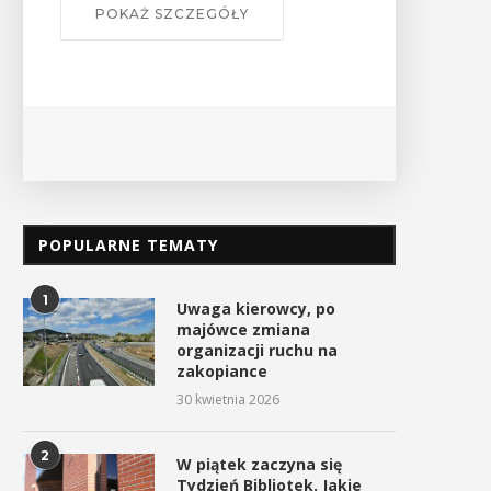
POKAŻ SZCZEGÓŁY
trażacy mają dziś swoje święto
Uroczyste obchody Świę
Konstytucji 3 Maja w
4 maja 2026
Myślenicach
3 maja 2026
POPULARNE TEMATY
1
Uwaga kierowcy, po
majówce zmiana
organizacji ruchu na
zakopiance
30 kwietnia 2026
2
W piątek zaczyna się
Tydzień Bibliotek. Jakie