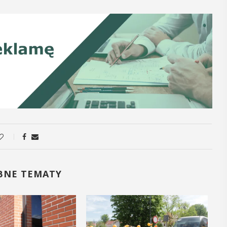
12
MAJ
16:00 - 17:30
Spotkanie
Seniorów w
Jaworniku
 i
Podczas majowego spotkania seniorzy
będą mieli wyjątkową okazję
y
przygotować się na nadchodzące lato,
zaopatrując się w naturalne kosmetyki
, czyli 29-30
BNE TEMATY
wykonane własnoręcznie. Uuczestnicy
dbędzie się
będą proszeni o przyniesienie
mira.
słoiczków ...
 przez
 Myślenicach