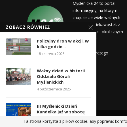
Myślenicka 24 to portal
informacyjny, na którym
znajdziecie wiele ważnych
informacji i ciekawostek z
ZOBACZ RÓWNIEŻ
życia Myślenic i okolicznych
miejscowości.
Policyjny dron w akcji. W
Wydawca:
kilka godzin...
Myślenicka Agencja Rozwoju Gospodarczego
18 czerwca 2025
Kontakt:
Ważny dzień w historii
redakcja@myslenicka24.pl
Oddziału Górali
Myślenickich
4 października 2025
III Myślenicki Dzień
Kundelka już w sobotę
18 października 2023
Ta strona korzysta z plików cookie, aby poprawić komfo