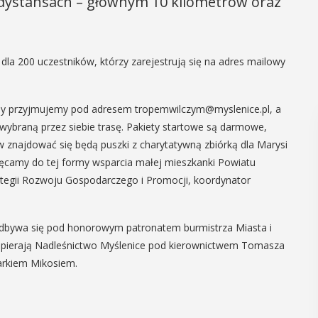
dystansach – głównym 10 kilometrów oraz
 dla 200 uczestników, którzy zarejestrują się na adres mailowy
pisy przyjmujemy pod adresem tropemwilczym@myslenice.pl, a
 wybraną przez siebie trasę. Pakiety startowe są darmowe,
w znajdować się będą puszki z charytatywną zbiórką dla Marysi
ęcamy do tej formy wsparcia małej mieszkanki Powiatu
tegii Rozwoju Gospodarczego i Promocji, koordynator
y odbywa się pod honorowym patronatem burmistrza Miasta i
wspierają Nadleśnictwo Myślenice pod kierownictwem Tomasza
arkiem Mikosiem.