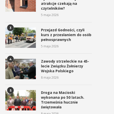
atrakcje czekają na
czytelników?
5 maja 2026
3
Przejazd Godności, czyli
kurs z przesłaniem do osób
pełnosprawnych
5 maja 2026
4
Zawody strzeleckie na 45-
lecie Związku Żołnierzy
Wojska Polskiego
8 maja 2026
5
Droga na Macioski
wykonana po 50 latach.
Trzemeśnia hucznie
świętowała
8 maja 2026