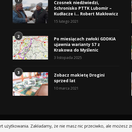
1
Czosnek niedźwiedzi,
Schronisko PTTK Lubomir –
Kudłacze i… Robert Makłowicz
15 lutego 2021
2
Po miesiącach zwłoki GDDKiA
ujawnia warianty S7 z
Krakowa do Myślenic
3 listopada 2025
3
Zobacz makietę Drogini
sprzed lat
10 marca 2021
@2019 - All Right Reserved.
rt użytkowania. Zakładamy, że nie masz nic przeciwko, ale możesz z