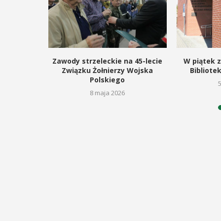
odbędzie się na ...
ltury i Sportu oraz Urząd ...
POKAŻ SZCZEGÓŁY
AŻ SZCZEGÓŁY
znalazło
Zawody strzeleckie na 45-lecie
W piątek z
ieli
Związku Żołnierzy Wojska
Bibliotek
Polskiego
26
8 maja 2026