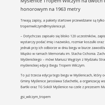
Myślenice Tropem Wilczym na dwóch 
honorowym na 1963 metry
Trwają zapisy, a pakiety startowe przewidziane są tylko
tropemwilczym@myslenice.pl.
– Dotychczas zapisało się blisko 120 uczestników, za
wystarczy podać imię i nazwisko, rozmiar koszulki oraz
jednak przy ich odbiorze w dniu biegu w biurze zawodó
Miąsko w ramach Memoriału im. Stacha Cichonia. Zach
Myślenickiego – mówi Mariusz Węgrzyn z Wydziału Stra
myślenickiej edycji Biegu Tropem Wilczym.
To już trzecia edycja tego biegu w Myślenicach, któr
Gminy Myślenice Jarosława Szlachetki, a organizację 
Bartki oraz TG Sokół Myślenice na czele z prezesem M
gsi_wilczym_tropem