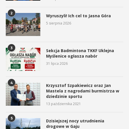
2
Wyruszyli! Ich cel to Jasna Góra
5 sierpnia 2026
3
Sekcja Badmintona TKKF Uklejna
Myślenice ogłasza nabór
31 lipca 2026
4
Krzysztof Szpakiewicz oraz Jan
Mastela z nagrodami burmistrza w
dziedzinie sportu
13 października 2021
5
Dzisiejszej nocy utrudnienia
drogowe w Gaju