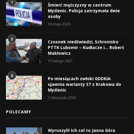
1
Śmierć mężczyzny w centrum
Myślenic. Policja zatrzymała dwie
osoby
30 maja 2026
2
Czosnek niedźwiedzi, Schronisko
PTTK Lubomir – Kudłacze i… Robert
Makłowicz
15 lutego 2021
3
Po miesiącach zwłoki GDDKiA
ujawnia warianty S7 z Krakowa do
Myślenic
3 listopada 2025
POLECAMY
Wyruszyli! Ich cel to Jasna Góra