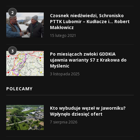
2
Czosnek niedźwiedzi, Schronisko
PTTK Lubomir – Kudłacze i… Robert
Makłowicz
15 lutego 2021
3
Po miesiącach zwłoki GDDKiA
ujawnia warianty S7 z Krakowa do
Myślenic
3 listopada 2025
POLECAMY
Kto wybuduje węzeł w Jaworniku?
Wpłynęło dziesięć ofert
7 sierpnia 2026