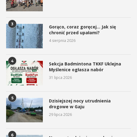
3
Gorąco, coraz goręcej… Jak się
chronić przed upałami?
4 sierpnia 2026
4
Sekcja Badmintona TKKF Uklejna
Myślenice ogłasza nabór
31 lipca 2026
5
Dzisiejszej nocy utrudnienia
drogowe w Gaju
29 lipca 2026
6