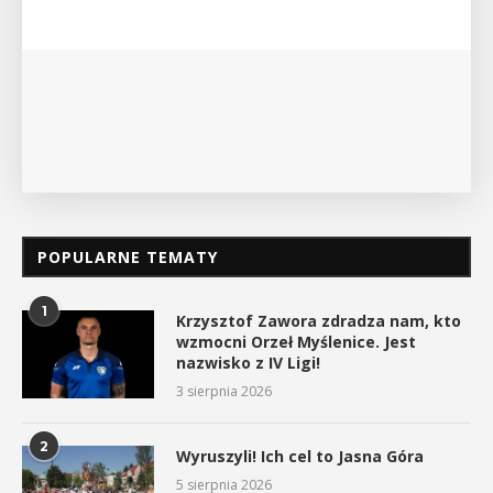
wykład Mateusza Murzyna, przewodnika i prezesa
myślenickiego oddziału PTTK Lubomir. ...
POKAŻ SZCZEGÓŁY
POPULARNE TEMATY
1
Krzysztof Zawora zdradza nam, kto
wzmocni Orzeł Myślenice. Jest
nazwisko z IV Ligi!
3 sierpnia 2026
2
Wyruszyli! Ich cel to Jasna Góra
5 sierpnia 2026