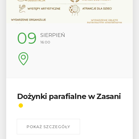
12
SIERPIEŃ
17:00
Wykład „Jak zdobyć
odznaki na myślenickich
szlakach?”
W środę 12 sierpnia o godz. 17 w Miejskiej
Bibliotece Publicznej w Myślenicach odbędzie się