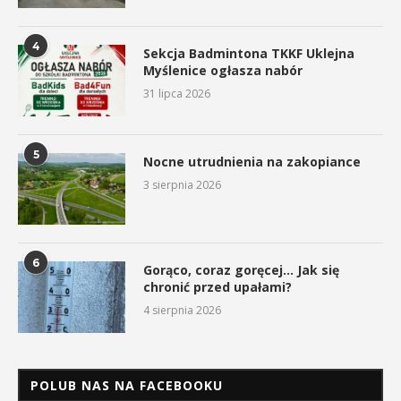
4
Sekcja Badmintona TKKF Uklejna
Myślenice ogłasza nabór
31 lipca 2026
5
Nocne utrudnienia na zakopiance
3 sierpnia 2026
6
Gorąco, coraz goręcej… Jak się
chronić przed upałami?
4 sierpnia 2026
POLUB NAS NA FACEBOOKU