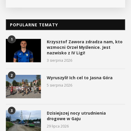
POPULARNE TEMATY
1
Krzysztof Zawora zdradza nam, kto
wzmocni Orzeł Myślenice. Jest
nazwisko z IV Ligi!
3 sierpnia 2026
2
Wyruszyli! Ich cel to Jasna Góra
5 sierpnia 2026
3
Dzisiejszej nocy utrudnienia
drogowe w Gaju
29 lipca 2026