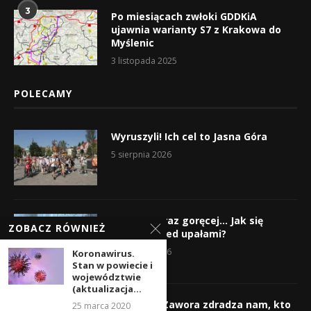
3
Po miesiącach zwłoki GDDKiA
ujawnia warianty S7 z Krakowa do
Myślenic
3 listopada 2025
POLECAMY
Wyruszyli! Ich cel to Jasna Góra
5 sierpnia 2026
Gorąco, coraz goręcej… Jak się
ZOBACZ RÓWNIEŻ
chronić przed upałami?
4 sierpnia 2026
Koronawirus.
Stan w powiecie i
województwie
(aktualizacja...
Krzysztof Zawora zdradza nam, kto
25 marca 2020