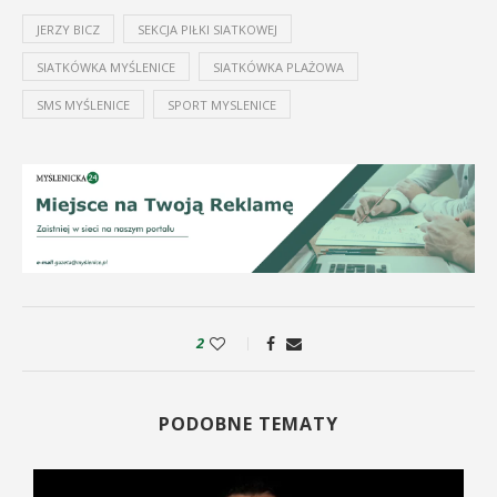
JERZY BICZ
SEKCJA PIŁKI SIATKOWEJ
SIATKÓWKA MYŚLENICE
SIATKÓWKA PLAŻOWA
SMS MYŚLENICE
SPORT MYSLENICE
2
PODOBNE TEMATY