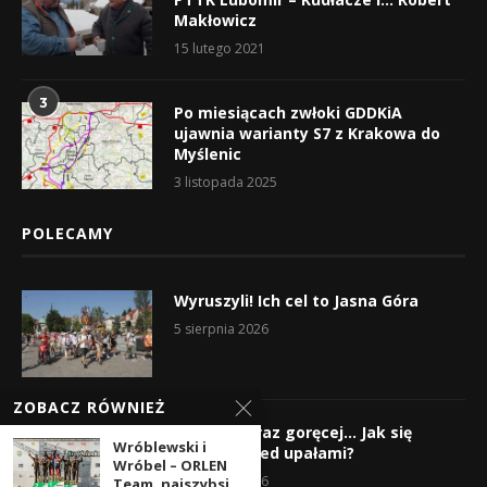
Makłowicz
15 lutego 2021
3
Po miesiącach zwłoki GDDKiA
ujawnia warianty S7 z Krakowa do
Myślenic
3 listopada 2025
POLECAMY
Wyruszyli! Ich cel to Jasna Góra
5 sierpnia 2026
ZOBACZ RÓWNIEŻ
Gorąco, coraz goręcej… Jak się
Wróblewski i
chronić przed upałami?
Wróbel – ORLEN
4 sierpnia 2026
Team, najszybsi...