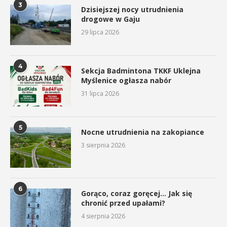
3
Dzisiejszej nocy utrudnienia
drogowe w Gaju
29 lipca 2026
4
Sekcja Badmintona TKKF Uklejna
Myślenice ogłasza nabór
31 lipca 2026
5
Nocne utrudnienia na zakopiance
3 sierpnia 2026
6
Gorąco, coraz goręcej… Jak się
chronić przed upałami?
4 sierpnia 2026