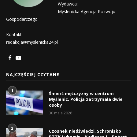
Wydawca:
Myślenicka Agencja Rozwoju
Gospodarczego
Kontakt:
redakcja@myslenicka24.pl
NAJCZĘŚCIEJ CZYTANE
1
Śmierć mężczyzny w centrum
Myślenic. Policja zatrzymała dwie
osoby
30 maja 2026
2
Czosnek niedźwiedzi, Schronisko
PTTK Lubomir – Kudłacze i… Robert