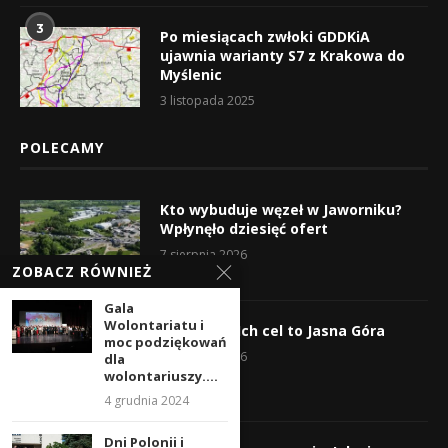
3
Po miesiącach zwłoki GDDKiA
ujawnia warianty S7 z Krakowa do
Myślenic
3 listopada 2025
POLECAMY
Kto wybuduje węzeł w Jaworniku?
Wpłynęło dziesięć ofert
7 sierpnia 2026
ZOBACZ RÓWNIEŻ
Gala
Wolontariatu i
Wyruszyli! Ich cel to Jasna Góra
moc podziękowań
5 sierpnia 2026
dla
wolontariuszy....
4 grudnia 2024
Dni Polonii i