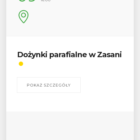
ani
Wykład „Jak zdobyć
odznaki na myślenickich
szlakach?”
W środę 12 sierpnia o godz. 17 w Miejskiej
Bibliotece Publicznej w Myślenicach odbędzie się
wykład Mateusza Murzyna, przewodnika i prezesa
myślenickiego oddziału PTTK Lubomir. ...
POKAŻ SZCZEGÓŁY