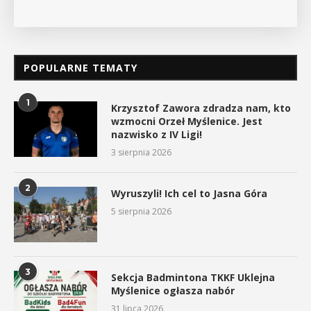
POPULARNE TEMATY
1
Krzysztof Zawora zdradza nam, kto
wzmocni Orzeł Myślenice. Jest
nazwisko z IV Ligi!
3 sierpnia 2026
2
Wyruszyli! Ich cel to Jasna Góra
5 sierpnia 2026
3
Sekcja Badmintona TKKF Uklejna
Myślenice ogłasza nabór
31 lipca 2026