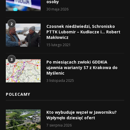
osoby
30 maja 2026
2
Czosnek niedźwiedzi, Schronisko
PTTK Lubomir – Kudłacze i… Robert
Makłowicz
15 lutego 2021
3
Po miesiącach zwłoki GDDKiA
ujawnia warianty S7 z Krakowa do
Myślenic
3 listopada 2025
POLECAMY
Kto wybuduje węzeł w Jaworniku?
Wpłynęło dziesięć ofert
7 sierpnia 2026