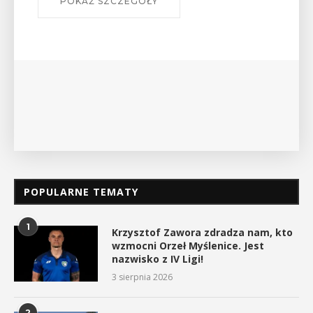
Bibliotece Publicznej w Myślenicach odbędzie się
wykład Mateusza Murzyna, przewodnika i prezesa
myślenickiego oddziału PTTK Lubomir. ...
POKAŻ SZCZEGÓŁY
POPULARNE TEMATY
1
Krzysztof Zawora zdradza nam, kto
wzmocni Orzeł Myślenice. Jest
nazwisko z IV Ligi!
3 sierpnia 2026
2