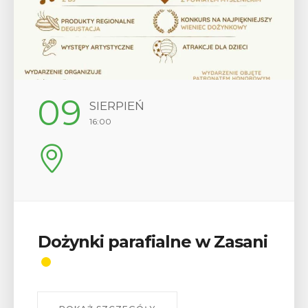
12
SIERPIEŃ
17:00
Wykład „Jak zdobyć
odznaki na myślenickich
szlakach?”
W środę 12 sierpnia o godz. 17 w Miejskiej