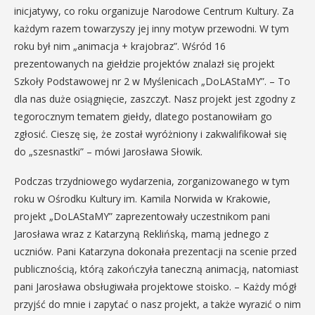
inicjatywy, co roku organizuje Narodowe Centrum Kultury. Za
każdym razem towarzyszy jej inny motyw przewodni. W tym
roku był nim „animacja + krajobraz”. Wśród 16
prezentowanych na giełdzie projektów znalazł się projekt
Szkoły Podstawowej nr 2 w Myślenicach „DoLAStaMY”. – To
dla nas duże osiągnięcie, zaszczyt. Nasz projekt jest zgodny z
tegorocznym tematem giełdy, dlatego postanowiłam go
zgłosić. Cieszę się, że został wyróżniony i zakwalifikował się
do „szesnastki” – mówi Jarosława Słowik.
Podczas trzydniowego wydarzenia, zorganizowanego w tym
roku w Ośrodku Kultury im. Kamila Norwida w Krakowie,
projekt „DoLAStaMY” zaprezentowały uczestnikom pani
Jarosława wraz z Katarzyną Reklińską, mamą jednego z
uczniów. Pani Katarzyna dokonała prezentacji na scenie przed
publicznością, którą zakończyła taneczną animacją, natomiast
pani Jarosława obsługiwała projektowe stoisko. – Każdy mógł
przyjść do mnie i zapytać o nasz projekt, a także wyrazić o nim