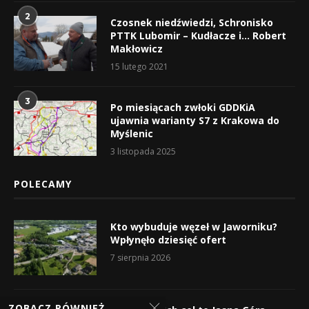
2
Czosnek niedźwiedzi, Schronisko
PTTK Lubomir – Kudłacze i… Robert
Makłowicz
15 lutego 2021
3
Po miesiącach zwłoki GDDKiA
ujawnia warianty S7 z Krakowa do
Myślenic
3 listopada 2025
POLECAMY
Kto wybuduje węzeł w Jaworniku?
Wpłynęło dziesięć ofert
7 sierpnia 2026
ZOBACZ RÓWNIEŻ