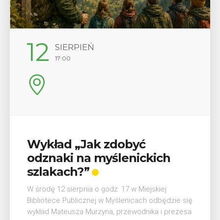
29
SIERPIEŃ
08:00 - 18:00
V Turniej Myślimira.
h
Mieszczanie i rzemieślnicy
W ostatni weekend wakacji, czyli 29-30 sierpnia 
Myślenicach odbędzie się piąta edycja Turnieju
Myślimira. Wydarzenie organizowane przez
dzie się
Muzeum Niepodległości w Myślenicach odbędz
prezesa