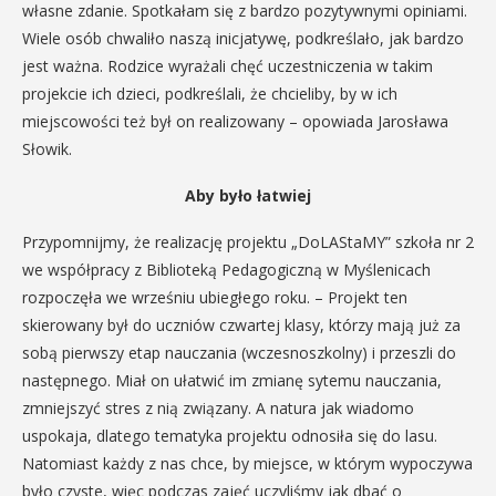
własne zdanie. Spotkałam się z bardzo pozytywnymi opiniami.
Wiele osób chwaliło naszą inicjatywę, podkreślało, jak bardzo
jest ważna. Rodzice wyrażali chęć uczestniczenia w takim
projekcie ich dzieci, podkreślali, że chcieliby, by w ich
miejscowości też był on realizowany – opowiada Jarosława
Słowik.
Aby było łatwiej
Przypomnijmy, że realizację projektu „DoLAStaMY” szkoła nr 2
we współpracy z Biblioteką Pedagogiczną w Myślenicach
rozpoczęła we wrześniu ubiegłego roku. – Projekt ten
skierowany był do uczniów czwartej klasy, którzy mają już za
sobą pierwszy etap nauczania (wczesnoszkolny) i przeszli do
następnego. Miał on ułatwić im zmianę sytemu nauczania,
zmniejszyć stres z nią związany. A natura jak wiadomo
uspokaja, dlatego tematyka projektu odnosiła się do lasu.
Natomiast każdy z nas chce, by miejsce, w którym wypoczywa
było czyste, więc podczas zajęć uczyliśmy jak dbać o