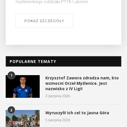
się na ...
POKAŻ SZCZEGÓŁY
POPULARNE TEMATY
1
Krzysztof Zawora zdradza nam, kto
wzmocni Orzeł Myślenice. Jest
nazwisko z IV Ligi!
3 sierpnia 2026
2
Wyruszyli! Ich cel to Jasna Góra
5 sierpnia 2026