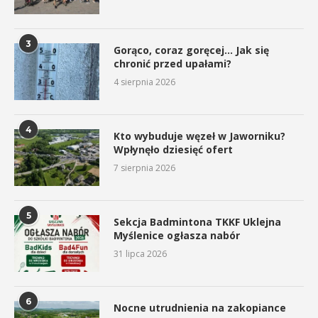
3
Gorąco, coraz goręcej… Jak się
chronić przed upałami?
4 sierpnia 2026
4
Kto wybuduje węzeł w Jaworniku?
Wpłynęło dziesięć ofert
7 sierpnia 2026
5
Sekcja Badmintona TKKF Uklejna
Myślenice ogłasza nabór
31 lipca 2026
6
Nocne utrudnienia na zakopiance