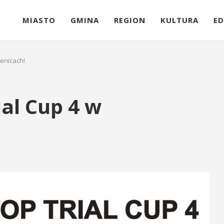
MIASTO
GMINA
REGION
KULTURA
ED
enicach!
al Cup 4 w