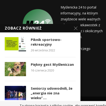
Myślenicka 24 to portal
informacyjny, na którym
znajdziecie wiele ważnych
informacji i ciekawostek z
ZOBACZ RÓWNIEŻ
życia Myślenic i okolicznych
miejscowości.
Piknik sportowo-
Wydawca:
rekreacyjny
Myślenicka Agencja Rozwoju Gospodarczego
26 września 2022
Kontakt:
Piękny gest Myśleniczan
redakcja@myslenicka24.pl
16 czerwca 2020
Seniorzy udowodnili, że
„energia nie zna
wieku”....
9 października 2025
Ta strona korzysta z plików cookie, aby poprawić komfo