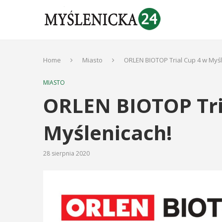
Home
Miasto
ORLEN BIOTOP Trial Cup 4 w Myśl
MIASTO
ORLEN BIOTOP Tri
Myślenicach!
28 sierpnia 2020