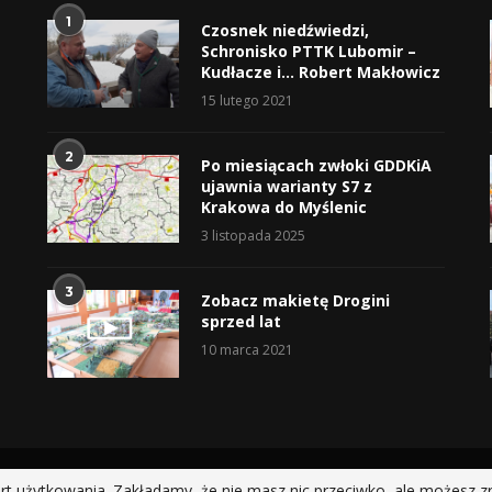
1
Czosnek niedźwiedzi,
Schronisko PTTK Lubomir –
Kudłacze i… Robert Makłowicz
15 lutego 2021
2
Po miesiącach zwłoki GDDKiA
ujawnia warianty S7 z
Krakowa do Myślenic
3 listopada 2025
3
Zobacz makietę Drogini
sprzed lat
10 marca 2021
@2019 - All Right Reserved.
rt użytkowania. Zakładamy, że nie masz nic przeciwko, ale możesz z