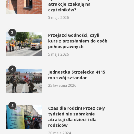
atrakcje czekają na
czytelników?
5 maja 2026
3
Przejazd Godności, czyli
kurs z przesłaniem do osób
pełnosprawnych
5 maja 2026
4
Jednostka Strzelecka 4115
ma swój sztandar
25 kwietnia 2026
5
Czas dla rodzin! Przez cały
tydzień nie zabraknie
atrakcji dla dzieci i dla
rodziców
20 maja 2024