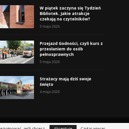
W piątek zaczyna się Tydzień
Bibliotek. Jakie atrakcje
czekają na czytelników?
5 maja 2026
Przejazd Godności, czyli kurs z
przesłaniem do osób
pełnosprawnych
5 maja 2026
Strażacy mają dziś swoje
święto
4 maja 2026
rezygnować, jeśli chcesz.
Akceptuje
Czytaj więcej