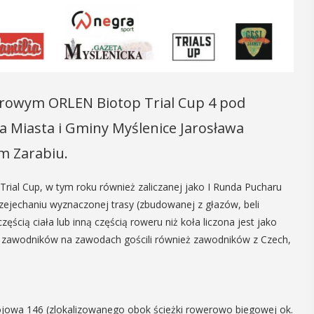
16
MAJ
09:00 -
18:00
erowym ORLEN Biotop Trial Cup 4 pod
Dzień otwarty
Miasta i Gminy Myślenice Jarosława
 w
Biblioteki
im Zarabiu.
u
Pedagogicznej
otkania seniorzy
rial Cup, w tym roku również zaliczanej jako I Runda Pucharu
PROGRAM DNIA OTWARTEGO BIBLIOTE
okazję
zejechaniu wyznaczonej trasy (zbudowanej z głazów, beli
PEDAGOGICZNEJ W MYŚLENICACH
adchodzące lato,
ęścią ciała lub inną częścią roweru niż koła liczona jest jako
9.00 – 11.00 zajęcia dla dzieci:
uralne kosmetyki
wki zawodników na zawodach gościli również zawodników z Czech,
Spotkanie z robotami - Ozobot i Phot
ie. Uuczestnicy
zapraszają dzieci do wspólnej zabawy
iesienie
Magiczne ...
ojowa 146 (zlokalizowanego obok ścieżki rowerowo biegowej ok.