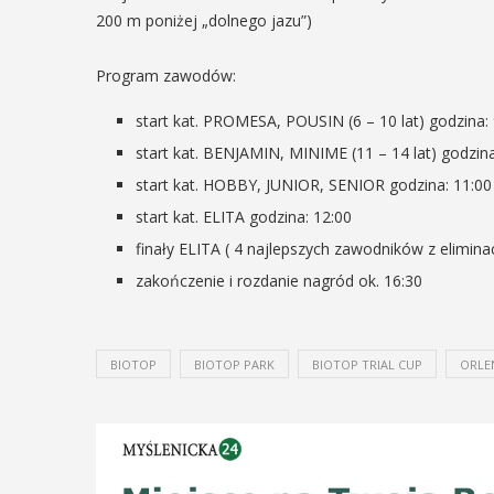
ie się na ...
200 m poniżej „dolnego jazu”)
POKAŻ SZCZEG
Program zawodów:
OKAŻ SZCZEGÓŁY
start kat. PROMESA, POUSIN (6 – 10 lat) godzina: 
start kat. BENJAMIN, MINIME (11 – 14 lat) godzina
start kat. HOBBY, JUNIOR, SENIOR godzina: 11:00
start kat. ELITA godzina: 12:00
finały ELITA ( 4 najlepszych zawodników z eliminac
zakończenie i rozdanie nagród ok. 16:30
BIOTOP
BIOTOP PARK
BIOTOP TRIAL CUP
ORLE