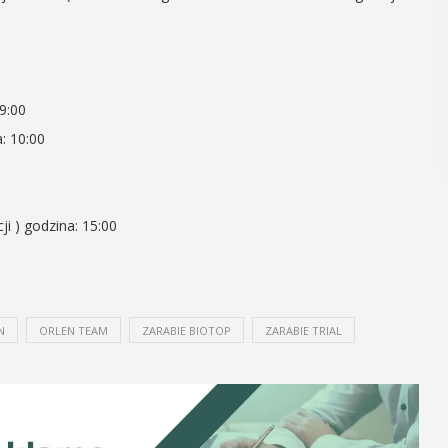
POKAŻ SZCZEGÓŁY
ÓŁY
9:00
: 10:00
ji ) godzina: 15:00
N
ORLEN TEAM
ZARABIE BIOTOP
ZARABIE TRIAL