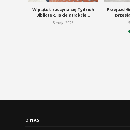
kie dla
W piątek zaczyna się Tydzień
Przejazd Go
gą budowę
Bibliotek. Jakie atrakcje...
przesł
5 maja 2026
26
O NAS