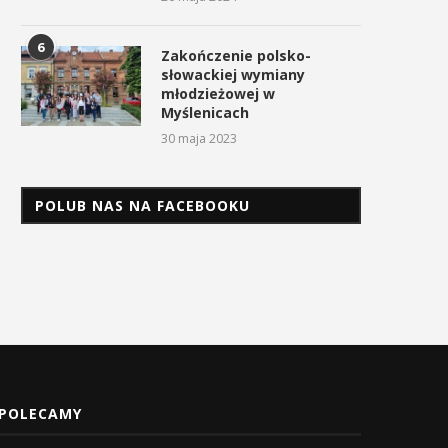
Uroczyste obchody Święta
Procesja z Cudownym Obr
6
Konstytucji 3 Maja w
Matki Bożej Pani Myślenickie
Zakończenie polsko-
Myślenicach
słowackiej wymiany
2 maja 2026
młodzieżowej w
3 maja 2026
Myślenicach
30 maja 2023
POLUB NAS NA FACEBOOKU
POLECAMY