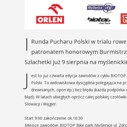
9
12
MAJ
16:00 - 17:30
PIEŃ
- 18:00
I
Runda Pucharu Polski w trialu row
Spotkanie
patronatem honorowym Burmistrza 
Seniorów
Turniej
Szlachetki już 9 sierpnia na myślenick
Jawornik
ślimira.
J
eszczanie i
Podczas majowego sp
est to już czwarta edycja zawodów z cyklu BIOTOP T
będą mieli wyjątkową 
emieślnicy
Polski. To widowiskowa dyscyplina polegająca na pr
przygotować się na n
drewnianych, opon itp.) bez błędu (każda podpórka cz
zaopatrując się w nat
tni weekend wakacji, czyli 29-30
błąd). W latach ubiegłych oprócz całej polskiej czołó
wykonane własnoręczn
nia w Myślenicach odbędzie się
Słowacji i Węgier.
będą proszeni o przyn
edycja Turnieju Myślimira.
słoiczków ...
zenie organizowane przez
Start 9:00 zakończenie ok.16:30
m Niepodległości w Myślenicach
Miejsce zawodów: BIOTOP Bike park Myślenice ul. Zdr