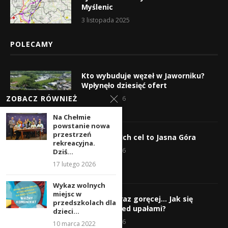
Myślenic
3 listopada 2025
POLECAMY
Kto wybuduje węzeł w Jaworniku?
Wpłynęło dziesięć ofert
ZOBACZ RÓWNIEŻ
7 sierpnia 2026
Na Chełmie
powstanie nowa
przestrzeń
Wyruszyli! Ich cel to Jasna Góra
rekreacyjna.
5 sierpnia 2026
Dziś...
17 lutego 2026
Wykaz wolnych
miejsc w
Gorąco, coraz goręcej… Jak się
przedszkolach dla
chronić przed upałami?
dzieci...
4 sierpnia 2026
10 marca 2022