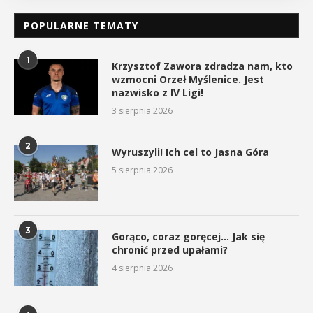
POPULARNE TEMATY
1
Krzysztof Zawora zdradza nam, kto
wzmocni Orzeł Myślenice. Jest
nazwisko z IV Ligi!
3 sierpnia 2026
2
Wyruszyli! Ich cel to Jasna Góra
5 sierpnia 2026
3
Gorąco, coraz goręcej… Jak się
chronić przed upałami?
4 sierpnia 2026