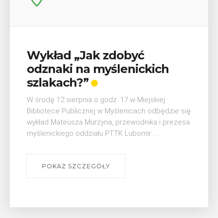
Wykład „Jak zdobyć
odznaki na myślenickich
szlakach?”
W środę 12 sierpnia o godz. 17 w Miejskiej
Bibliotece Publicznej w Myślenicach odbędzie się
wykład Mateusza Murzyna, przewodnika i prezesa
myślenickiego oddziału PTTK Lubomir. ...
POKAŻ SZCZEGÓŁY