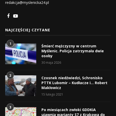
redakcja@myslenicka24.pl
NAJCZĘŚCIEJ CZYTANE
1
Śmierć mężczyzny w centrum
Myślenic. Policja zatrzymała dwie
osoby
30 maja 2026
2
Czosnek niedźwiedzi, Schronisko
PTTK Lubomir – Kudłacze i… Robert
Makłowicz
15 lutego 2021
3
Po miesiącach zwłoki GDDKiA
ujawnia warianty S7 z Krakowa do