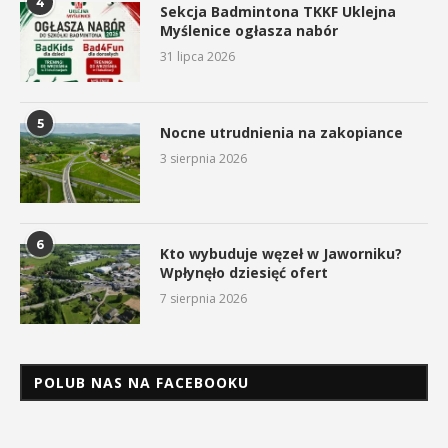
4
Sekcja Badmintona TKKF Uklejna
Myślenice ogłasza nabór
31 lipca 2026
5
Nocne utrudnienia na zakopiance
3 sierpnia 2026
6
Kto wybuduje węzeł w Jaworniku?
Wpłynęło dziesięć ofert
7 sierpnia 2026
POLUB NAS NA FACEBOOKU