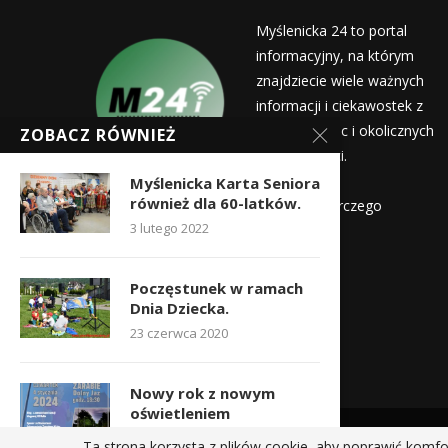
Myślenicka 24 to portal
informacyjny, na którym
znajdziecie wiele ważnych
informacji i ciekawostek z
życia Myślenic i okolicznych
ZOBACZ RÓWNIEŻ
miejscowości.
Wydawca:
Myślenicka Karta Seniora
również dla 60-latków.
Myślenicka Agencja Rozwoju Gospodarczego
3 lutego 2022
Kontakt:
redakcja@myslenicka24.pl
Poczęstunek w ramach
Dnia Dziecka.
23 czerwca 2020
Nowy rok z nowym
oświetleniem
28 grudnia 2023
Ta strona korzysta z plików cookie, aby poprawić komfo