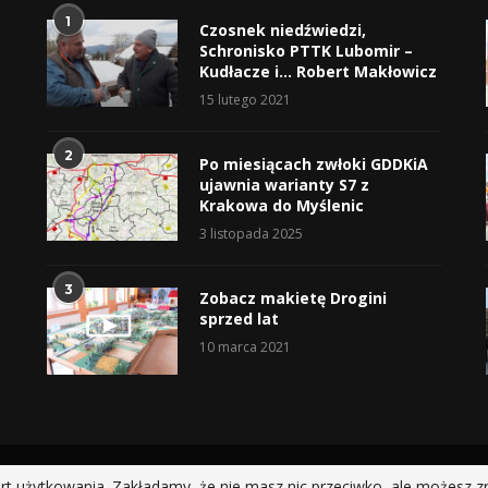
1
Czosnek niedźwiedzi,
Schronisko PTTK Lubomir –
Kudłacze i… Robert Makłowicz
15 lutego 2021
2
Po miesiącach zwłoki GDDKiA
ujawnia warianty S7 z
Krakowa do Myślenic
3 listopada 2025
3
Zobacz makietę Drogini
sprzed lat
10 marca 2021
@2019 - All Right Reserved.
rt użytkowania. Zakładamy, że nie masz nic przeciwko, ale możesz z