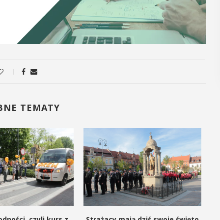
POKAŻ SZCZEGÓŁY
BNE TEMATY
dności, czyli kurs z
Strażacy mają dziś swoje święto