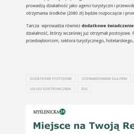
prowadzą działalność jako agenci turystyczni i przewo
29
IPIEC
otrzymania środków (2080 zł) będzie rozpoczęcie i prow
8:00 -
SIERPIEŃ
8:00
Tarcza wprowadza również
dodatkowe świadczenie
08:00 - 18:00
działalność, którzy wcześniej już otrzymali postojowe
przedsiębiorcom, sektora turystycznego, hotelarskiego, o
V Turniej
dzynarodowe
Myślimira.
polskie
Mieszczanie
DODATKOWE POSTOJOWE
DOFINANSOWANIE DLA FIRM
kania z
rzemieślnic
USLUGI ELEKTRONICZNEA
ZUS
lorem
W ostatni weekend wakacji
ne Międzynarodowe
sierpnia w Myślenicach o
ie Spotkania z Folklorem
piąta edycja Turnieju Myśli
ę w dniach 13–20 lipca.
Wydarzenie organizowane
orem festiwalu jest Gmina
Muzeum Niepodległości w
, wspierana przez Myślenicki