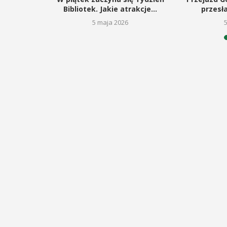
gą budowę
Bibliotek. Jakie atrakcje...
przesł
5 maja 2026
26