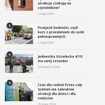
atrakcje czekają na
Konstytucji 3 Maja w
Matki Bożej Pani Myślenickie
czytelników?
Myślenicach
2 maja 2026
5 maja 2026
3 maja 2026
3
Przejazd Godności, czyli
kurs z przesłaniem do osób
pełnosprawnych
5 maja 2026
4
Jednostka Strzelecka 4115
ma swój sztandar
25 kwietnia 2026
5
Czas dla rodzin! Przez cały
tydzień nie zabraknie
atrakcji dla dzieci i dla
rodziców
20 maja 2024