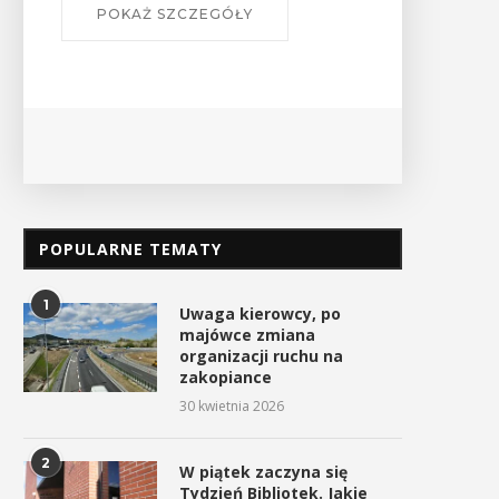
POKAŻ SZCZEGÓŁY
POPULARNE TEMATY
1
Uwaga kierowcy, po
majówce zmiana
organizacji ruchu na
zakopiance
30 kwietnia 2026
2
W piątek zaczyna się
Tydzień Bibliotek. Jakie
Uroczyste obchody Święta
Procesja z Cudownym Obr