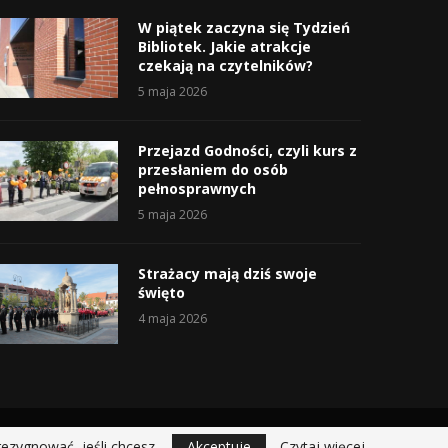
W piątek zaczyna się Tydzień
Bibliotek. Jakie atrakcje
czekają na czytelników?
5 maja 2026
Przejazd Godności, czyli kurs z
przesłaniem do osób
pełnosprawnych
5 maja 2026
Strażacy mają dziś swoje
święto
4 maja 2026
rezygnować, jeśli chcesz.
Akceptuje
Czytaj więcej