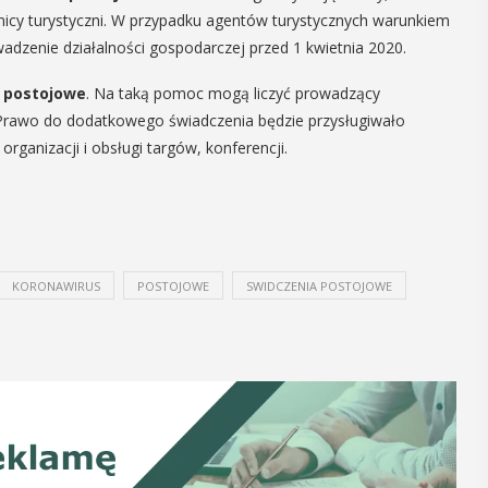
dnicy turystyczni. W przypadku agentów turystycznych warunkiem
12
MAJ
adzenie działalności gospodarczej przed 1 kwietnia 2020.
16:00 - 17:30
 postojowe
. Na taką pomoc mogą liczyć prowadzący
. Prawo do dodatkowego świadczenia będzie przysługiwało
rganizacji i obsługi targów, konferencji.
Spotkanie
Seniorów w
Jaworniku
 i
Podczas majowego spotkania seniorzy
KORONAWIRUS
POSTOJOWE
SWIDCZENIA POSTOJOWE
będą mieli wyjątkową okazję
y
przygotować się na nadchodzące lato,
zaopatrując się w naturalne kosmetyki
, czyli 29-30
wykonane własnoręcznie. Uuczestnicy
dbędzie się
będą proszeni o przyniesienie
mira.
słoiczków ...
 przez
 Myślenicach