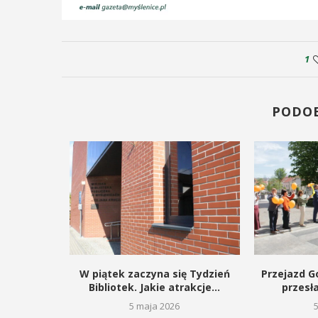
1
PODO
kie dla
W piątek zaczyna się Tydzień
Przejazd Go
gą budowę
Bibliotek. Jakie atrakcje...
przesł
5 maja 2026