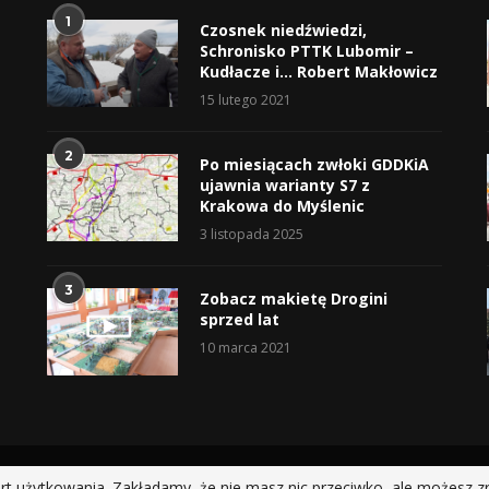
1
Czosnek niedźwiedzi,
Schronisko PTTK Lubomir –
Kudłacze i… Robert Makłowicz
15 lutego 2021
2
Po miesiącach zwłoki GDDKiA
ujawnia warianty S7 z
Krakowa do Myślenic
3 listopada 2025
3
Zobacz makietę Drogini
sprzed lat
10 marca 2021
@2019 - All Right Reserved.
rt użytkowania. Zakładamy, że nie masz nic przeciwko, ale możesz z