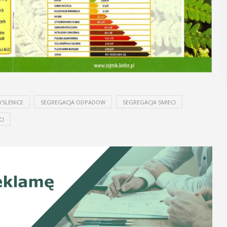
P
POKAŻ SZCZEGÓŁY
YSLENICE
SEGREGACJA ODPADOW
SEGREGACJA SMIECI
CI