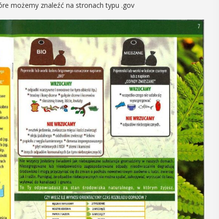
tóre możemy znaleźć na stronach typu .gov
12
1
MAJ
16:00 - 17:30
Spotkanie
Dz
Seniorów w
Bib
Jaworniku
Pe
Podczas majowego spotkania seniorzy
PROGR
będą mieli wyjątkową okazję
PEDA
przygotować się na nadchodzące lato,
9.00 –
zaopatrując się w naturalne kosmetyki
Spotka
wykonane własnoręcznie. Uuczestnicy
zapras
będą proszeni o przyniesienie
Magicz
słoiczków ...