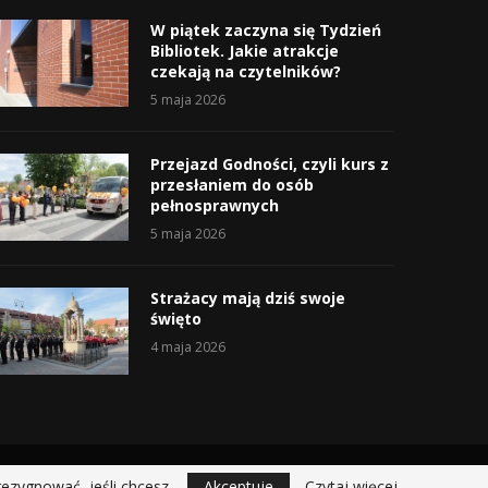
W piątek zaczyna się Tydzień
Bibliotek. Jakie atrakcje
czekają na czytelników?
5 maja 2026
Przejazd Godności, czyli kurs z
przesłaniem do osób
pełnosprawnych
5 maja 2026
Strażacy mają dziś swoje
święto
4 maja 2026
rezygnować, jeśli chcesz.
Akceptuje
Czytaj więcej