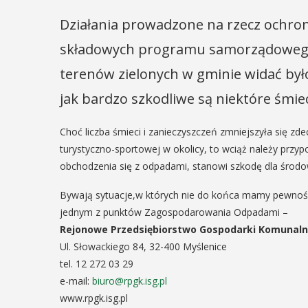
Działania prowadzone na rzecz ochron
składowych programu samorządowego g
terenów zielonych w gminie widać był
jak bardzo szkodliwe są niektóre śmi
Choć liczba śmieci i zanieczyszczeń zmniejszyła się zd
turystyczno-sportowej w okolicy, to wciąż należy prz
obchodzenia się z odpadami, stanowi szkodę dla środo
Bywają sytuacje,w których nie do końca mamy pewność
jednym z punktów Zagospodarowania Odpadami –
Rejonowe Przedsiębiorstwo Gospodarki Komunalnej
Ul. Słowackiego 84, 32-400 Myślenice
tel. 12 272 03 29
e-mail:
biuro@rpgk.isg.pl
www.rpgk.isg.pl