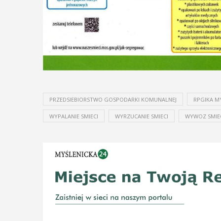
odbędzie się na ...
oraz Urząd ...
POKAŻ SZCZEGÓŁY
Y
PRZEDSIEBIORSTWO GOSPODARKI KOMUNALNEJ
RPGIKA M
WYPALANIE SMIECI
WYRZUCANIE SMIECI
WYWOZ SMIE