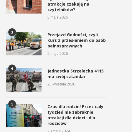
atrakcje czekają na
czytelników?
5 maja 2026
3
Przejazd Godności, czyli
kurs z przesłaniem do osób
pełnosprawnych
5 maja 2026
4
Jednostka Strzelecka 4115
ma swój sztandar
25 kwietnia 2026
5
Czas dla rodzin! Przez cały
tydzień nie zabraknie
Uroczyste obchody Święta
Procesja z Cudownym Obr
atrakcji dla dzieci i dla
Konstytucji 3 Maja w
Matki Bożej Pani Myślenickie
rodziców
Myślenicach
2 maja 2026
20 maja 2024