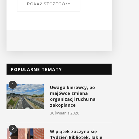
OKAŻ SZCZEGÓŁY
POPULARNE TEMATY
1
Uwaga kierowcy, po
majówce zmiana
organizacji ruchu na
zakopiance
30 kwietnia 2026
2
W piątek zaczyna się
Tydzień Bibliotek. Jakie