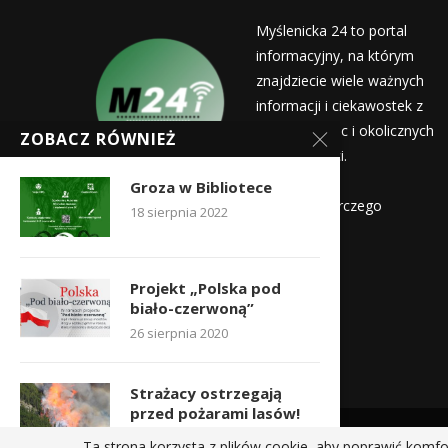
Myślenicka 24 to portal
informacyjny, na którym
znajdziecie wiele ważnych
informacji i ciekawostek z
życia Myślenic i okolicznych
ZOBACZ RÓWNIEŻ
miejscowości.
Wydawca:
Groza w Bibliotece
Myślenicka Agencja Rozwoju Gospodarczego
18 sierpnia 2022
Kontakt:
redakcja@myslenicka24.pl
Projekt „Polska pod
biało-czerwoną”
26 sierpnia 2020
Strażacy ostrzegają
przed pożarami lasów!
21 kwietnia 2020
Ta strona korzysta z plików cookie, aby poprawić komfo