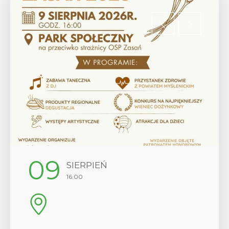
12
SIERPIEŃ
SIER
16:00
17:00