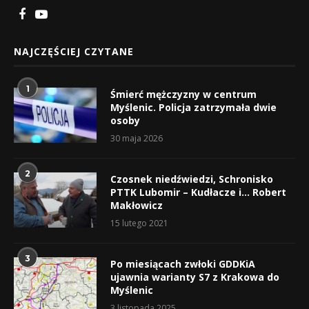
NAJCZĘŚCIEJ CZYTANE
1
Śmierć mężczyzny w centrum
Myślenic. Policja zatrzymała dwie
osoby
30 maja 2026
2
Czosnek niedźwiedzi, Schronisko
PTTK Lubomir – Kudłacze i… Robert
Makłowicz
15 lutego 2021
3
Po miesiącach zwłoki GDDKiA
ujawnia warianty S7 z Krakowa do
Myślenic
3 listopada 2025