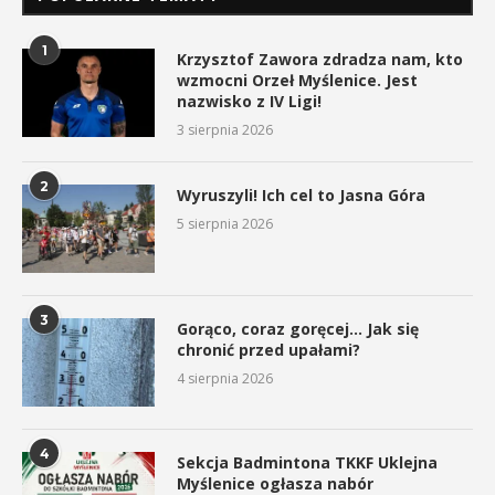
1
Krzysztof Zawora zdradza nam, kto
wzmocni Orzeł Myślenice. Jest
nazwisko z IV Ligi!
3 sierpnia 2026
2
Wyruszyli! Ich cel to Jasna Góra
5 sierpnia 2026
3
Gorąco, coraz goręcej… Jak się
chronić przed upałami?
4 sierpnia 2026
4
Sekcja Badmintona TKKF Uklejna
Myślenice ogłasza nabór