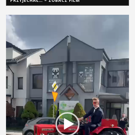
PRZYJECHAŁ… – ZOBACZ FILM
Odtwarzacz
video