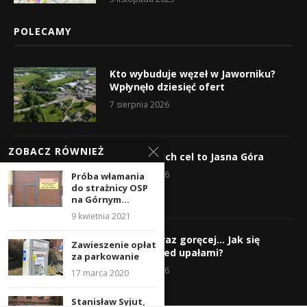
POLECAMY
Kto wybuduje węzeł w Jaworniku?
Wpłynęło dziesięć ofert
7 sierpnia 2026
ZOBACZ RÓWNIEŻ
Wyruszyli! Ich cel to Jasna Góra
5 sierpnia 2026
Próba włamania
do strażnicy OSP
na Górnym...
9 kwietnia 2021
Gorąco, coraz goręcej… Jak się
Zawieszenie opłat
chronić przed upałami?
za parkowanie
4 sierpnia 2026
17 marca 2020
Stanisław Syjut,