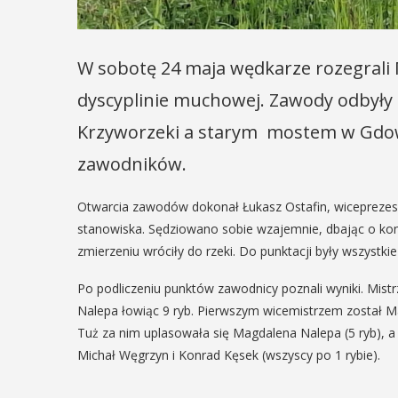
W sobotę 24 maja wędkarze rozegrali
dyscyplinie muchowej. Zawody odbyły 
Krzyworzeki a starym mostem w Gdowie
zawodników.
Otwarcia zawodów dokonał Łukasz Ostafin, wiceprezes K
stanowiska. Sędziowano sobie wzajemnie, dbając o kond
zmierzeniu wróciły do rzeki. Do punktacji były wszystkie
Po podliczeniu punktów zawodnicy poznali wyniki. Mist
Nalepa łowiąc 9 ryb. Pierwszym wicemistrzem został Mar
Tuż za nim uplasowała się Magdalena Nalepa (5 ryb), a d
Michał Węgrzyn i Konrad Kęsek (wszyscy po 1 rybie).