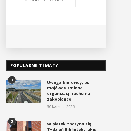
Ośrodek
PO
POPULARNE TEMATY
1
Uwaga kierowcy, po
majówce zmiana
organizacji ruchu na
zakopiance
30 kwietnia 2026
2
W piątek zaczyna się
Tydzień Bibliotek. Jakie