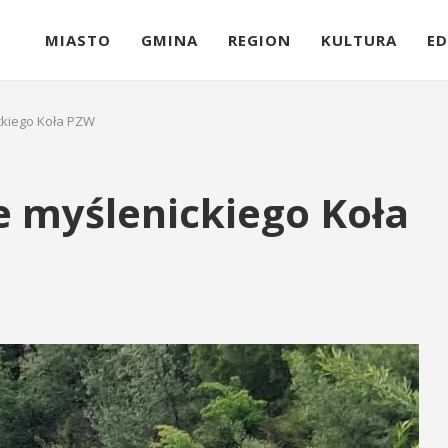
MIASTO
GMINA
REGION
KULTURA
ED
ckiego Koła PZW
e myślenickiego Koła