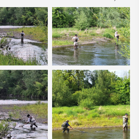
14
CZERWIEC
Cały dzień
VII
ika
„Oddaj krew-
.
Uratuj życie”
W niedzielę 14 czerwca na plaży
y –
trawiastej na myślenickim Zarabiu
odbędzie się druga edycja wydarzenia
y”
"Oddaj krew-Uratuj życie" łączące akcję
krwiodawstwa ze zlotem samochodów
 w Miejskiej
pożarniczych. Organizatorami ...
yślenicach
VII tomu
iony -
POKAŻ SZCZEGÓŁY