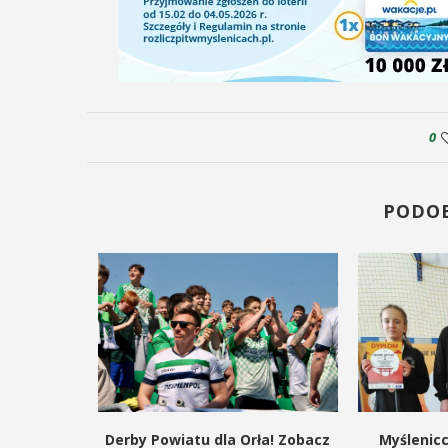
0
PODO
zymon
Derby Powiatu dla Orła! Zobacz
Myślenic