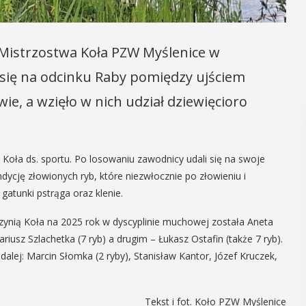
 Mistrzostwa Koła PZW Myślenice w
się na odcinku Raby pomiędzy ujściem
, a wzięło w nich udział dziewięcioro
oła ds. sportu. Po losowaniu zawodnicy udali się na swoje
ycję złowionych ryb, które niezwłocznie po złowieniu i
 gatunki pstrąga oraz klenie.
rzynią Koła na 2025 rok w dyscyplinie muchowej została Aneta
iusz Szlachetka (7 ryb) a drugim – Łukasz Ostafin (także 7 ryb).
alej: Marcin Słomka (2 ryby), Stanisław Kantor, Józef Kruczek,
Tekst i fot. Koło PZW Myślenice