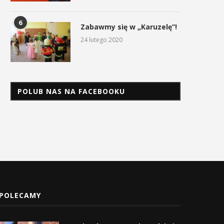
najlepszym zespołem
Rally Team na Rajdzie Dakar
prywatnym Rajdu Dakar...
17 stycznia 2026
6
Zabawmy się w „Karuzelę”!
17 stycznia 2026
24 lutego 2020
POLUB NAS NA FACEBOOKU
POLECAMY