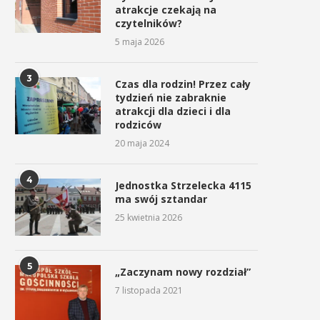
atrakcje czekają na
czytelników?
5 maja 2026
3
Czas dla rodzin! Przez cały
tydzień nie zabraknie
atrakcji dla dzieci i dla
rodziców
20 maja 2024
4
Jednostka Strzelecka 4115
ma swój sztandar
25 kwietnia 2026
5
„Zaczynam nowy rozdział”
7 listopada 2021
Energylandia Rally Team
Znakomity dzień Energylan