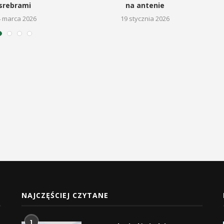
srebrami
na antenie
4 marca 2026
19 stycznia 2026
NAJCZĘŚCIEJ CZYTANE
1