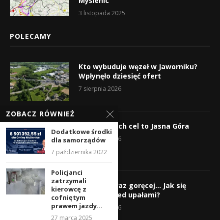
Myślenic
3 listopada 2025
POLECAMY
Kto wybuduje węzeł w Jaworniku?
Wpłynęło dziesięć ofert
7 sierpnia 2026
ZOBACZ RÓWNIEŻ
Wyruszyli! Ich cel to Jasna Góra
Dodatkowe środki
5 sierpnia 2026
dla samorządów
7 października 2022
Policjanci
zatrzymali
Gorąco, coraz goręcej… Jak się
kierowcę z
chronić przed upałami?
cofniętym
prawem jazdy...
4 sierpnia 2026
27 marca 2025