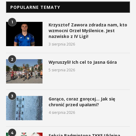
POPULARNE TEMATY
1
Krzysztof Zawora zdradza nam, kto
wzmocni Orzeł Myślenice. Jest
nazwisko z IV Ligi!
3 sierpnia 2026
2
Wyruszyli! Ich cel to Jasna Góra
5 sierpnia 2026
3
Gorąco, coraz goręcej… Jak się
chronić przed upałami?
4 sierpnia 2026
4
Sekcja Badmintona TKKF Uklejna