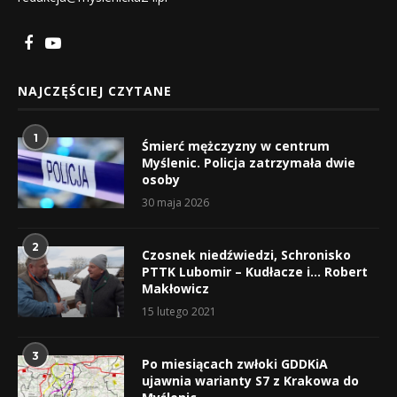
NAJCZĘŚCIEJ CZYTANE
1
Śmierć mężczyzny w centrum
Myślenic. Policja zatrzymała dwie
osoby
30 maja 2026
2
Czosnek niedźwiedzi, Schronisko
PTTK Lubomir – Kudłacze i… Robert
Makłowicz
15 lutego 2021
3
Po miesiącach zwłoki GDDKiA
ujawnia warianty S7 z Krakowa do