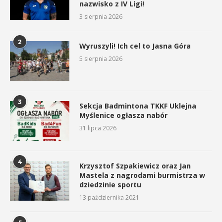
nazwisko z IV Ligi!
3 sierpnia 2026
2
Wyruszyli! Ich cel to Jasna Góra
5 sierpnia 2026
3
Sekcja Badmintona TKKF Uklejna
Myślenice ogłasza nabór
31 lipca 2026
4
Krzysztof Szpakiewicz oraz Jan
Mastela z nagrodami burmistrza w
dziedzinie sportu
13 października 2021