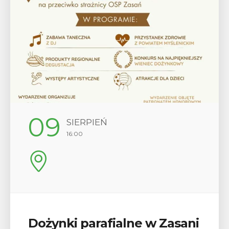
12
SIERPIEŃ
17:00
Wykład „Jak zdobyć