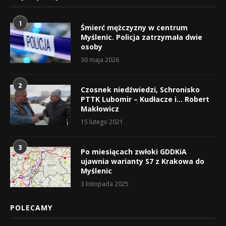
1
Śmierć mężczyzny w centrum
Myślenic. Policja zatrzymała dwie
osoby
30 maja 2026
2
Czosnek niedźwiedzi, Schronisko
PTTK Lubomir – Kudłacze i… Robert
Makłowicz
15 lutego 2021
3
Po miesiącach zwłoki GDDKiA
ujawnia warianty S7 z Krakowa do
Myślenic
3 listopada 2025
POLECAMY