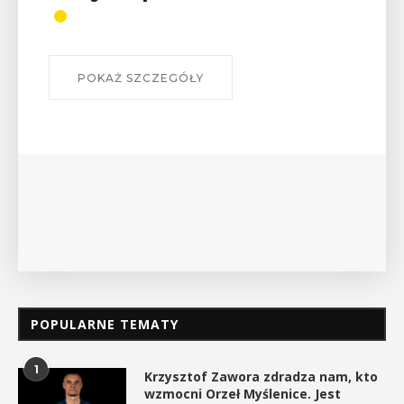
odznaki na myślenickich
szlakach?”
W środę 12 sierpnia o godz. 17 w Miejskiej
Bibliotece Publicznej w Myślenicach odbędzie się
wykład Mateusza Murzyna, przewodnika i prezesa
myślenickiego oddziału PTTK Lubomir. ...
POKAŻ SZCZEGÓŁY
POPULARNE TEMATY
1
Krzysztof Zawora zdradza nam, kto
wzmocni Orzeł Myślenice. Jest