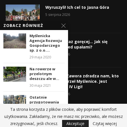
Wyruszyli! Ich cel to Jasna Góra
5 sierpnia 2026
ZOBACZ RÓWNIEŻ
Myślenicka
Agencja Rozwoju
Gorąco, coraz goręcej… Jak się
Gospodarczego
chronić przed upałami?
sp. z o.o....
4 sierpnia 2026
29 maja 2020
Na rowerze w
przelotnym
Krzysztof Zawora zdradza nam, kto
deszczu ale w...
wzmocni Orzeł Myślenice. Jest
30 maja 2021
nazwisko z IV Ligi!
3 sierpnia 2026
Ostatnie
przygotowania
do Wszystkich
Ta strona korzysta z plików cookie, aby poprawić komfort
Świętych i
użytkowania. Zakładamy, że nie masz nic przeciwko, ale możesz
Zaduszek....
@2019 - All Right Reserved.
zrezygnować, jeśli chcesz.
Akceptuje
Czytaj więcej
31 października 2025