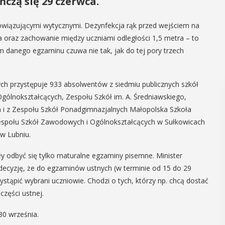
ńczą się 29 czerwca.
owiązującymi wytycznymi. Dezynfekcja rąk przed wejściem na
a oraz zachowanie między uczniami odległości 1,5 metra – to
m danego egzaminu czuwa nie tak, jak do tej pory trzech
h przystępuje 933 absolwentów z siedmiu publicznych szkół
Ogólnokształcących, Zespołu Szkół im. A. Średniawskiego,
 i z Zespołu Szkół Ponadgimnazjalnych Małopolska Szkoła
Zespołu Szkół Zawodowych i Ogólnokształcących w Sułkowicach
w Lubniu.
 odbyć się tylko maturalne egzaminy pisemne. Minister
decyzję, że do egzaminów ustnych (w terminie od 15 do 29
stąpić wybrani uczniowie. Chodzi o tych, którzy np. chcą dostać
zęści ustnej.
 30 września.