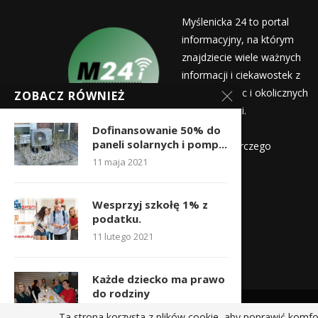
Myślenicka 24 to portal
informacyjny, na którym
znajdziecie wiele ważnych
informacji i ciekawostek z
życia Myślenic i okolicznych
ZOBACZ RÓWNIEŻ
miejscowości.
Wydawca:
Dofinansowanie 50% do
paneli solarnych i pomp...
Myślenicka Agencja Rozwoju Gospodarczego
11 maja 2021
Kontakt:
redakcja@myslenicka24.pl
Wesprzyj szkołę 1% z
podatku.
11 lutego 2021
Każde dziecko ma prawo
do rodziny
26 kwietnia 2020
Ta strona korzysta z plików cookie, aby poprawić komfo