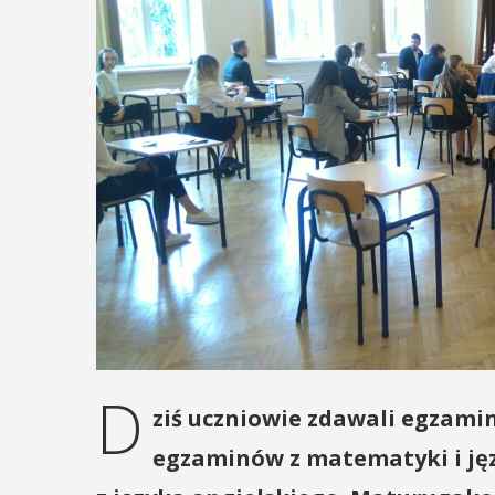
D
ziś uczniowie zdawali egzamin
egzaminów z matematyki i jęz