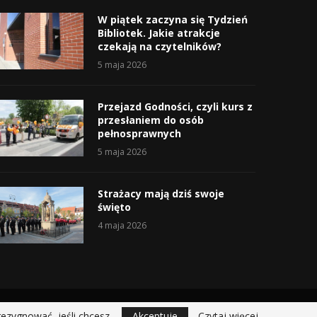
W piątek zaczyna się Tydzień
Bibliotek. Jakie atrakcje
czekają na czytelników?
5 maja 2026
Przejazd Godności, czyli kurs z
przesłaniem do osób
pełnosprawnych
5 maja 2026
Strażacy mają dziś swoje
święto
4 maja 2026
rezygnować, jeśli chcesz.
Akceptuje
Czytaj więcej