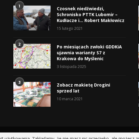
1
Czosnek niedźwiedzi,
Schronisko PTTK Lubomir –
Kudłacze i… Robert Makłowicz
15 lutego 2021
2
Po miesiącach zwłoki GDDKiA
ujawnia warianty S7 z
Krakowa do Myślenic
3 listopada 2025
3
Zobacz makietę Drogini
sprzed lat
10 marca 2021
@2019 - All Right Reserved.
rt użytkowania. Zakładamy, że nie masz nic przeciwko, ale możesz z