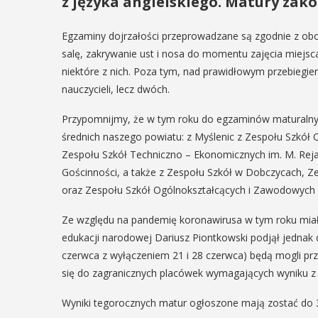
z języka angielskiego. Matury zako
Egzaminy dojrzałości przeprowadzane są zgodnie z ob
salę, zakrywanie ust i nosa do momentu zajęcia miejsc
niektóre z nich. Poza tym, nad prawidłowym przebiegie
nauczycieli, lecz dwóch.
Przypomnijmy, że w tym roku do egzaminów maturalnyc
średnich naszego powiatu: z Myślenic z Zespołu Szkół 
Zespołu Szkół Techniczno – Ekonomicznych im. M. Reja
Gościnności, a także z Zespołu Szkół w Dobczycach, 
oraz Zespołu Szkół Ogólnokształcących i Zawodowych 
Ze względu na pandemię koronawirusa w tym roku miały
edukacji narodowej Dariusz Piontkowski podjął jednak 
czerwca z wyłączeniem 21 i 28 czerwca) będą mogli przy
się do zagranicznych placówek wymagających wyniku z c
Wyniki tegorocznych matur ogłoszone mają zostać do