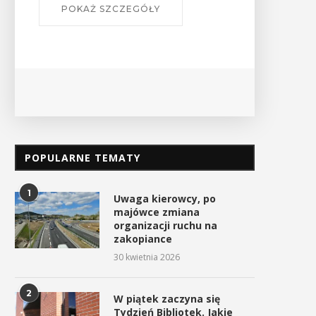
POKAŻ SZCZEGÓŁY
POPULARNE TEMATY
Czas zacząć sezon górskich
W Tokarni uczczono Dzi
wędrówek
Pamięci Polaków Ratując
Żydów...
1
Uwaga kierowcy, po
10 kwietnia 2026
majówce zmiana
25 marca 2026
organizacji ruchu na
zakopiance
30 kwietnia 2026
2
W piątek zaczyna się
Tydzień Bibliotek. Jakie