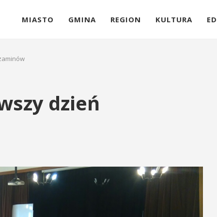
MIASTO
GMINA
REGION
KULTURA
ED
gzaminów
rwszy dzień