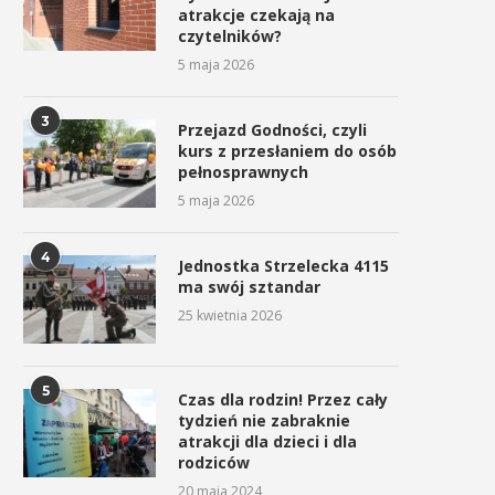
atrakcje czekają na
czytelników?
5 maja 2026
3
Przejazd Godności, czyli
kurs z przesłaniem do osób
pełnosprawnych
5 maja 2026
4
Jednostka Strzelecka 4115
ma swój sztandar
25 kwietnia 2026
5
Czas dla rodzin! Przez cały
tydzień nie zabraknie
atrakcji dla dzieci i dla
rodziców
20 maja 2024