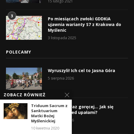
15 lutego 2021
3
Po miesiącach zwłoki GDDKiA
ujawnia warianty S7 z Krakowa do
Myślenic
3 listopada 2025
POLECAMY
Wyruszyli! Ich cel to Jasna Góra
5 sierpnia 2026
ZOBACZ RÓWNIEŻ
Triduum Sacrum z
Gorąco, coraz goręcej… Jak się
Sanktuarium
chronić przed upałami?
Matki Bożej
4 sierpnia 2026
Myślenickiej
10 kwietnia 2020