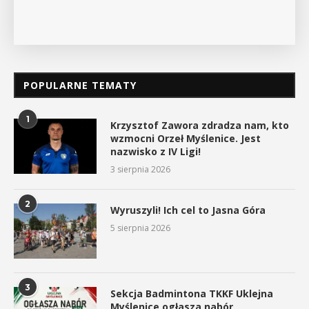
POPULARNE TEMATY
1
Krzysztof Zawora zdradza nam, kto
wzmocni Orzeł Myślenice. Jest
nazwisko z IV Ligi!
3 sierpnia 2026
2
Wyruszyli! Ich cel to Jasna Góra
5 sierpnia 2026
3
Sekcja Badmintona TKKF Uklejna
Myślenice ogłasza nabór