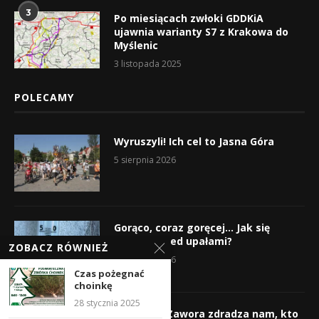
3
Po miesiącach zwłoki GDDKiA
ujawnia warianty S7 z Krakowa do
Myślenic
3 listopada 2025
POLECAMY
Wyruszyli! Ich cel to Jasna Góra
5 sierpnia 2026
Gorąco, coraz goręcej… Jak się
chronić przed upałami?
ZOBACZ RÓWNIEŻ
4 sierpnia 2026
Czas pożegnać
choinkę
28 stycznia 2025
Krzysztof Zawora zdradza nam, kto