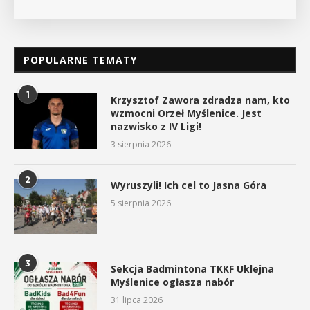
POPULARNE TEMATY
1
Krzysztof Zawora zdradza nam, kto
wzmocni Orzeł Myślenice. Jest
nazwisko z IV Ligi!
3 sierpnia 2026
2
Wyruszyli! Ich cel to Jasna Góra
5 sierpnia 2026
3
Sekcja Badmintona TKKF Uklejna
Myślenice ogłasza nabór
31 lipca 2026