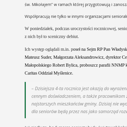
św. Mikołajem” w ramach której przygotowują i zanosz
05
MAJ
Współpracują nie tylko w innymi organizacjami senioral
12:00
EŃ
W poniedziałek, podczas uroczystości rocznicowej, seni
:00
z nich był to sceniczny debiut.
Obchody Dn
Ich występ oglądali m.in. p
oseł na
S
ejm RP Pan Władys
Godności Os
rniej
Mateusz Suder, Małgorzata Aleksandrowicz,
d
yrektor C
Niepełnosp
imira.
Małopolskiego Robert Bylica,
p
roboszcz
p
arafii NNMP
Intelektual
zczanie i
Caritas Oddział Myślenice.
ieślnicy
Obchody Dnia Godności 
– Dzisiejsza 4-ta rocznica jest okazją do wyrażen
Niepełnosprawnością Intel
 weekend wakacji, czyli 29-30
cennym doświadczeniem, a także pracownikom z
który przypada 5 maja, w
w Myślenicach odbędzie się
najstarszych mieszkańców gminy. Dzisiaj nie wyo
rozpoczną się tradycyjnie
ja Turnieju Myślimira.
Godności. Organizatorom
dla seniorów będą przez nas jako samorząd rozw
ie organizowane przez
wydarzenia, czyli myślenick
iepodległości w Myślenicach