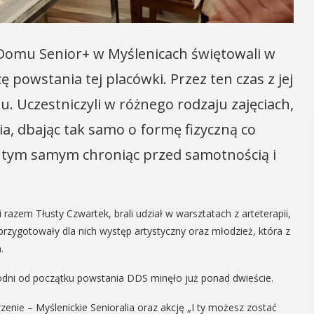
 Domu Senior+ w Myślenicach świętowali w
ę powstania tej placówki. Przez ten czas z jej
u. Uczestniczyli w różnego rodzaju zajęciach,
ia, dbając tak samo o formę fizyczną co
 a tym samym chroniąc przed samotnością i
 razem Tłusty Czwartek, brali udział w warsztatach z arteterapii,
re przygotowały dla nich występ artystyczny oraz młodzież, która z
.
ygodni od początku powstania DDS minęło już ponad dwieście.
zenie – Myślenickie Senioralia oraz akcję „I ty możesz zostać