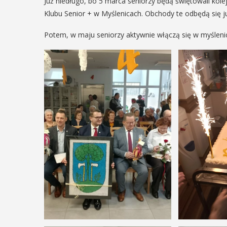
ię na ...
Już niedługo, bo 5 marca seniorzy będą świętowali kol
Klubu Senior + w Myślenicach. Obchody te odbędą się ju
POKAŻ SZCZEGÓŁY
Potem, w maju seniorzy aktywnie włączą się w myśleni
AŻ SZCZEGÓŁY