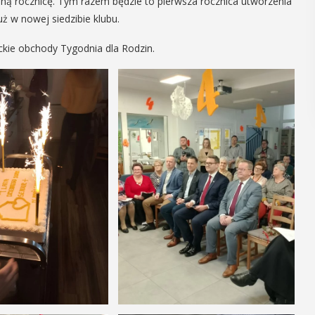
ejną rocznicę. Tym razem będzie to pierwsza rocznica utworzenia
regionalizmy - małe ...
ż w nowej siedzibie klubu.
ckie obchody Tygodnia dla Rodzin.
POKAŻ SZCZEGÓŁY