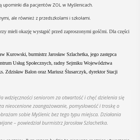
ą upominki dla pacjentów ZOL w Myślenicach.
06
MAJ
nymi, ale również z przedszkolami i szkołami.
17:00
orzy mieli okazję wystąpić przed zaproszonymi gośćmi. Dla części
ia
Promocja XXVII
ław Kurowski,
b
urmistrz Jarosław Szlachetka,
jego zastępca
ób z
tomu rocznika
entrum Usług Społecznych,
r
adny Sejmiku Województwa
rawnością
„Małopolska.
ks.
Zdzisław Balon
oraz
Mariusz
Ś
lusarczyk,
d
yrektor Stacji
ną
Regiony –
regionalizmy –
Osób z
ia wdzięczności seniorom za otwartość i chęć dzielenia się
małe ojczyny”
ektualną,
a nieocenione zaangażowanie, pomysłowość i troskę o
 Myślenicach
brażam sobie Myślenic bez tego typu miejsca. Działania
W środę 6 maja o godz. 17 w Miejskiej
 od Przejazdu
Bibliotece Publicznej w Myślenicach
 tego
ijane – powiedział burmistrz Jarosław Szlachetka.
odbędzie się promocja XXVII tomu
ie koło ...
rocznika "Małopolska. Regiony -