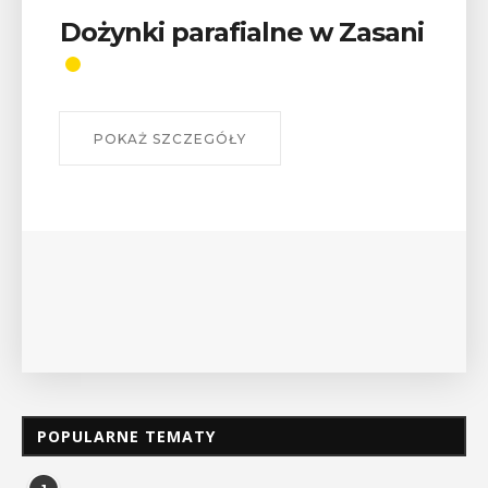
Wykład „Jak zdobyć
odznaki na myślenickich
szlakach?”
W środę 12 sierpnia o godz. 17 w Miejskiej
Bibliotece Publicznej w Myślenicach odbędzie się
wykład Mateusza Murzyna, przewodnika i prezesa
myślenickiego oddziału PTTK Lubomir. ...
POKAŻ SZCZEGÓŁY
POPULARNE TEMATY