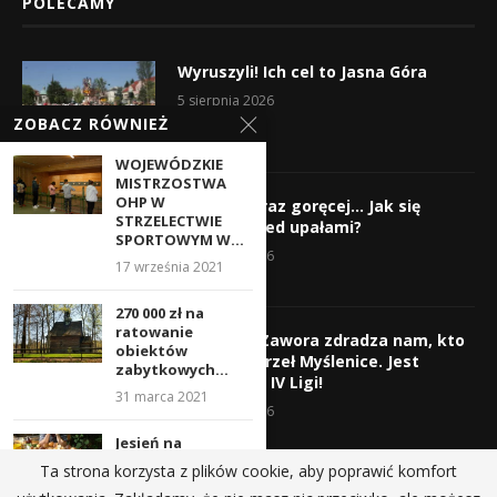
POLECAMY
Wyruszyli! Ich cel to Jasna Góra
5 sierpnia 2026
ZOBACZ RÓWNIEŻ
WOJEWÓDZKIE
MISTRZOSTWA
OHP W
Gorąco, coraz goręcej… Jak się
STRZELECTWIE
chronić przed upałami?
SPORTOWYM W...
4 sierpnia 2026
17 września 2021
270 000 zł na
ratowanie
Krzysztof Zawora zdradza nam, kto
obiektów
wzmocni Orzeł Myślenice. Jest
zabytkowych...
nazwisko z IV Ligi!
31 marca 2021
3 sierpnia 2026
Jesień na
horyzoncie,
Ta strona korzysta z plików cookie, aby poprawić komfort
ruszają grzyby!