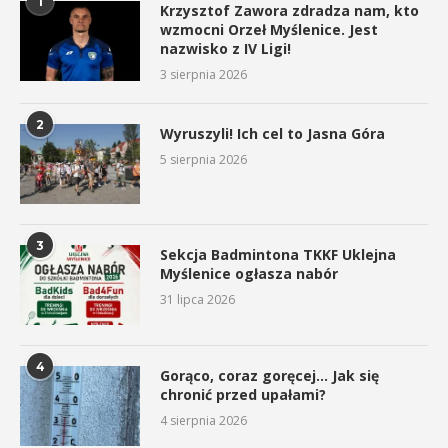
1
Krzysztof Zawora zdradza nam, kto
wzmocni Orzeł Myślenice. Jest
nazwisko z IV Ligi!
3 sierpnia 2026
2
Wyruszyli! Ich cel to Jasna Góra
5 sierpnia 2026
3
Sekcja Badmintona TKKF Uklejna
Myślenice ogłasza nabór
31 lipca 2026
4
Gorąco, coraz goręcej… Jak się
chronić przed upałami?
4 sierpnia 2026