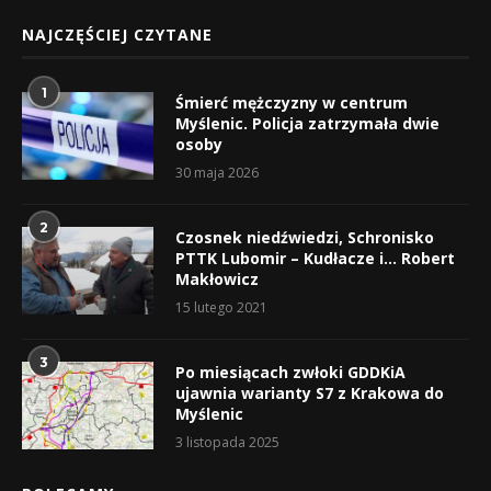
NAJCZĘŚCIEJ CZYTANE
1
Śmierć mężczyzny w centrum
Myślenic. Policja zatrzymała dwie
osoby
30 maja 2026
2
Czosnek niedźwiedzi, Schronisko
PTTK Lubomir – Kudłacze i… Robert
Makłowicz
15 lutego 2021
3
Po miesiącach zwłoki GDDKiA
ujawnia warianty S7 z Krakowa do
Myślenic
3 listopada 2025