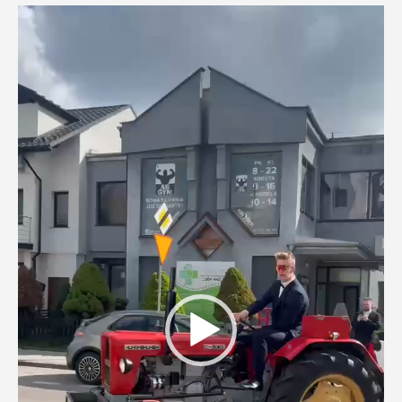
Odtwarzacz
video