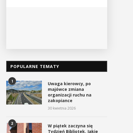
PO
Czas zacząć sezon górskich
W Tokarni uczczono Dzi
wędrówek
Pamięci Polaków Ratując
Żydów...
10 kwietnia 2026
25 marca 2026
POPULARNE TEMATY
1
Uwaga kierowcy, po
majówce zmiana
organizacji ruchu na
zakopiance
30 kwietnia 2026
2
W piątek zaczyna się
Tydzień Bibliotek. Jakie