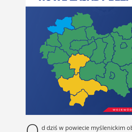
O
d dziś w powiecie myślenickim ob