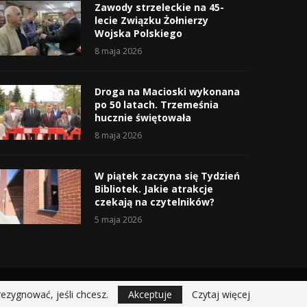
Zawody strzeleckie na 45-
lecie Związku Żołnierzy
Wojska Polskiego
8 maja 2026
Droga na Macioski wykonana
po 50 latach. Trzemeśnia
hucznie świętowała
8 maja 2026
W piątek zaczyna się Tydzień
Bibliotek. Jakie atrakcje
czekają na czytelników?
5 maja 2026
rezygnować, jeśli chcesz.
Akceptuje
Czytaj więcej