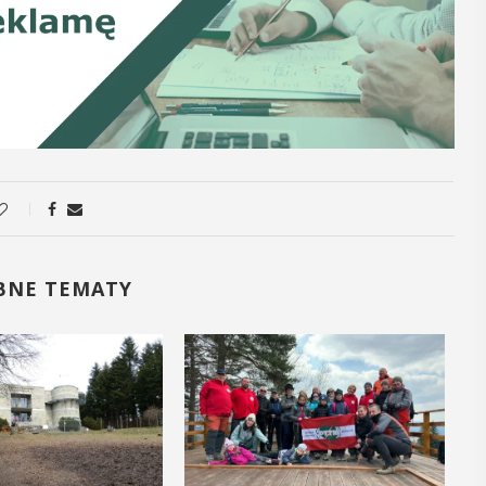
12
MAJ
16:00 - 17:30
Spotkanie
Seniorów w
Jaworniku
 i
Podczas majowego spotkania seniorzy
BNE TEMATY
będą mieli wyjątkową okazję
y
przygotować się na nadchodzące lato,
zaopatrując się w naturalne kosmetyki
, czyli 29-30
wykonane własnoręcznie. Uuczestnicy
dbędzie się
będą proszeni o przyniesienie
mira.
słoiczków ...
 przez
 Myślenicach