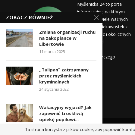
Myślenicka 24 to portal
informacyjny, na którym
ZOBACZ RÓWNIEŻ
znajdziecie wiele ważnych
informacji i ciekawostek z
Zmiana organizacji ruchu
życia Myślenic i okolicznych
na zakopiance w
miejscowości.
Libertowie
Wydawca:
11 marca 2025
Myślenicka Agencja Rozwoju Gospodarczego
,,Tulipan” zatrzymany
Kontakt:
przez myślenickich
redakcja@myslenicka24.pl
kryminalnych
24 stycznia 2022
Wakacyjny wyjazd? Jak
zapewnić troskliwą
opiekę pupilowi...
11 sierpnia 2022
Ta strona korzysta z plików cookie, aby poprawić komfo