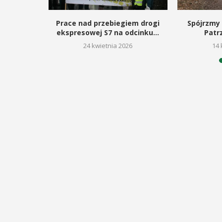
odbędzie się na ...
ltury i Sportu oraz Urząd ...
rojan,
Prace nad przebiegiem drogi
Spójrzmy 
acz kultury
ekspresowej S7 na odcinku...
Patr
POKAŻ SZCZEGÓŁY
AŻ SZCZEGÓŁY
26
24 kwietnia 2026
14 