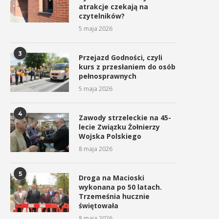
atrakcje czekają na
czytelników?
5 maja 2026
3
Przejazd Godności, czyli
kurs z przesłaniem do osób
pełnosprawnych
5 maja 2026
4
Zawody strzeleckie na 45-
lecie Związku Żołnierzy
Wojska Polskiego
8 maja 2026
5
Droga na Macioski
wykonana po 50 latach.
Trzemeśnia hucznie
świętowała
8 maja 2026