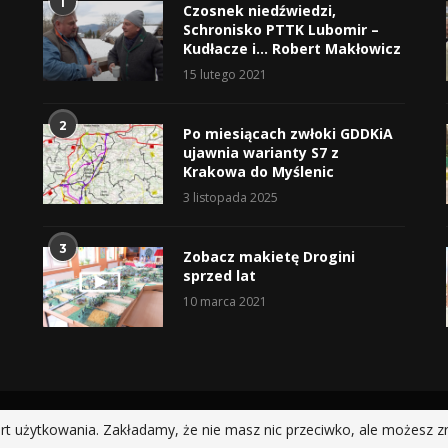
1
Czosnek niedźwiedzi,
Schronisko PTTK Lubomir –
Kudłacze i… Robert Makłowicz
15 lutego 2021
2
Po miesiącach zwłoki GDDKiA
ujawnia warianty S7 z
Krakowa do Myślenic
3 listopada 2025
3
Zobacz makietę Drogini
sprzed lat
10 marca 2021
@2019 - All Right Reserved.
rt użytkowania. Zakładamy, że nie masz nic przeciwko, ale możesz z